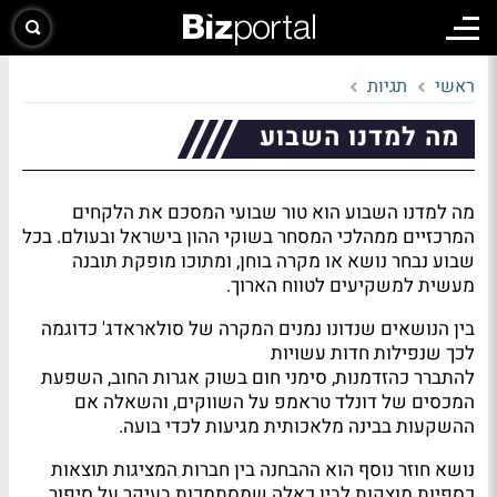
ראשי
תגיות
מה למדנו השבוע
מה למדנו השבוע הוא טור שבועי המסכם את הלקחים
המרכזיים ממהלכי המסחר בשוקי ההון בישראל ובעולם. בכל
שבוע נבחר נושא או מקרה בוחן, ומתוכו מופקת תובנה
מעשית למשקיעים לטווח הארוך.
בין הנושאים שנדונו נמנים המקרה של סולאראדג' כדוגמה
לכך שנפילות חדות עשויות
להתברר כהזדמנות, סימני חום בשוק אגרות החוב, השפעת
המכסים של דונלד טראמפ על השווקים, והשאלה אם
ההשקעות בבינה מלאכותית מגיעות לכדי בועה.
נושא חוזר נוסף הוא ההבחנה בין חברות המציגות תוצאות
כספיות מוצקות לבין כאלה שמסתמכות בעיקר על סיפור