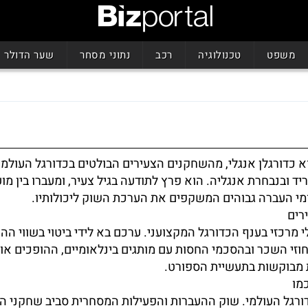
משפט
טכנולוגיה
רכב
נתוני מסחר
שער הדולר
וא כדורגלן אנגלי, מהשחקנים הצעירים הבולטים בכדורגל העולמ
יד ובנבחרת אנגליה. הוא פרץ לתודעה בגיל צעיר, ומעברו בין מוע
ומי העברה גבוהים המשקפים את הערכת השוק ליכולותיו.
רים
 מרכזי בענף הכדורגל המקצועני. ערכם בא לידי ביטוי בשווי ההע
 חוזי השכר ובהסכמי החסות עם מותגים בינלאומיים, ההופכים או
ת מבוקשות בתעשיית הספורט.
מו
רגל העולמי. שוק ההעברות והפעילות המסחרית סביב שחקני ה