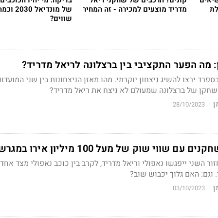
יאים
קונים? הרכבים של שחקני ריאל
בדיקה: מי יהיו הכוכבים
לת
מדריד מוצעים למכירה - זה המחיר
של מונדיאל 30
שווים?
 מה הפער התקציבי בין ברצלונה לריאל מדריד?
ספרד ירצו להשיג ניצחון יוקרתי. מהו מאזן הניצחונות בין שני המועדוני
חקן של ברצלונה שמעולם לא ניצח את ריאל מדריד?
ן
28/10/2023
|
 השני ייפגשו נאפולי וריאל מדריד, לקרב בין כוכב נאפולי מצד אח
וגם: האם גלוך יכבוש שוב?
ן
03/10/2023
|