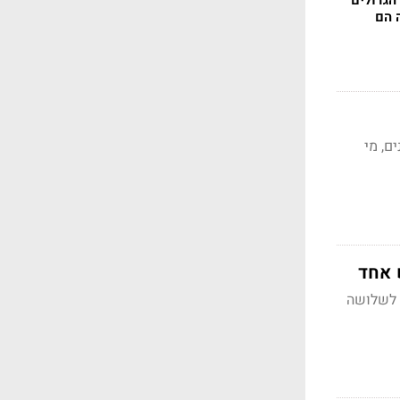
 הגדולים
20 וכמה הם
ם, מי
ד לשלושה