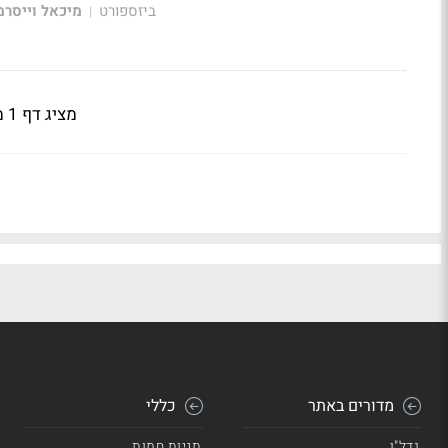
ביזספורט
מיכאל וייסרמ
|
מציג דף 1 מתוך 3
מדורים באתר
כללי
נדל"ן
תגיות חמות