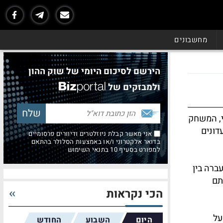
מחשבונים
הירשם לסיכום היומי של שוק ההון
ולמבזקים של
י, המשחק
דונים
אני מאשר קבלת ניוזלטרים ודיוורים פרסומיים
בדואר אלקטרוני ו/או באמצעות הסלולר בהתאם
למפורט בסעיף 10 בתנאי השימוש
ברה בין
תם
הכי נקראות
על
היום
השבוע
החודש