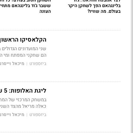
לצד אמבפה והולאנד: ג'וד
השחקן הטוב בעולם? כל הש
בלינגהאם הפך לשחקן היקר
ששבר ג'וד בלינגהאם מתחי
בעולם. מה שוויו?
העונה
הקלאסיקו הראשון:
שני המועדונים הגדולים ב
הם שחקני המפתח ומי הש
ביזספורט
מיכאל וייסרמ
|
ליגת האלופות: 5 שחקנים עם שווי שוק של מעל 100 מיליון אירו במגרש אחד
במשחק המרכזי של המחזור
כאלה מריאל מהצד השני. 
ביזספורט
מיכאל וייסרמ
|