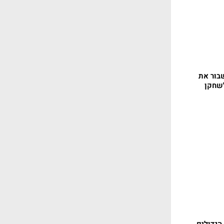
בור את
לשחקן