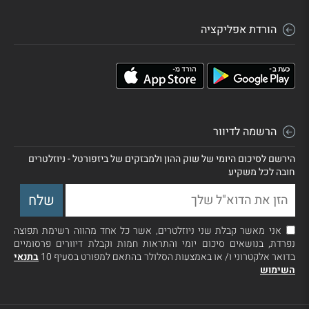
הורדת אפליקציה
הרשמה לדיוור
הירשם לסיכום היומי של שוק ההון ולמבזקים של ביזפורטל - ניוזלטרים
חובה לכל משקיע
אני מאשר קבלת שני ניוזלטרים, אשר כל אחד מהווה רשימת תפוצה
נפרדת, בנושאים סיכום יומי והתראות חמות וקבלת דיוורים פרסומיים
בדואר אלקטרוני ו/ או באמצעות הסלולר בהתאם למפורט בסעיף 10
בתנאי
השימוש