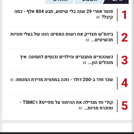
1
פוטר אחרי 29 שנה בלי שימוע, תבע 804 אלף - כמה
קיבל?
2
ביהמ"ש מצדיק את רשות המסים: הונו של בעלי חנויות
תכשיטים...
3
כשההורים מתבגרים והילדים נכנסים לתמונה: איך
מנהלים הון...
4
שכר חדר ב-200 דולר - וזכה במחצית מדירת המנוחה
5
קת׳י ווד מגדילה את ההימור על ספייסX ו־TSMC -
ומוכרת מניות...