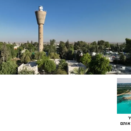
ר
אותם