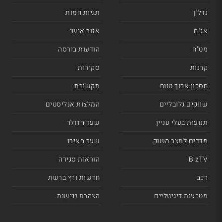
נדל"ן
תגיות חמות
אג"ח
אזור אישי
מט"ח
הודעות בורסה
קרנות
סקירות
חסכון ארוך טווח
תקשורת
שווקים גלובליים
המלצות אנליסטים
תנועות בעלי עניין
שער הדולר
מדדים למצב השוק
שער האירו
BizTV
הוראות סגירה
רכב
חדשות ורץ ברשת
מטבעות דיגיטליים
הצהרת נגישות