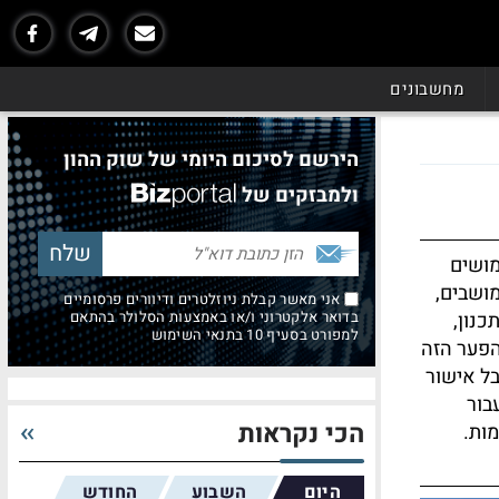
מחשבונים
הירשם לסיכום היומי של שוק ההון
ולמבזקים של
מושים
מושבים,
אני מאשר קבלת ניוזלטרים ודיוורים פרסומיים
כנון,
בדואר אלקטרוני ו/או באמצעות הסלולר בהתאם
למפורט בסעיף 10 בתנאי השימוש
הפער הזה
ל אישור
בור
הכי נקראות
ות.
היום
השבוע
החודש