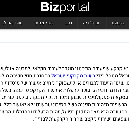
משפט
טכנולוגיה
רכב
נתוני מסחר
שער הדולר
 קרקע שייעודה התכנוני מוגדר לעיבוד חקלאי, למרעה או לשי
שראל מנוהל בידי
רשות מקרקעי ישראל
במסגרת חוזי חכירה מול 
 שינוי הייעוד למגורים או לתעסוקה מחייב אישור של מוסדות הת
חה ודמי חכירה, ועשוי להעלות את שווי הקרקע פי כמה. בשל 
סקאות ספקולטיביות שבהן נמכרות זכויות בקרקע לפני שהתקב
רשויות מזהירות מפניה בשל הסיכון שהשינוי לא יאושר כלל. ע
החשובה היא מצב התכנון בפועל, זהות הבעלים והמגבלות הרשומ
שפעים ישירות מקצב שחרור הקרקעות לבנייה.