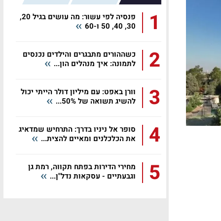
1
פנסיה לפי עשור: מה עושים בגיל 20,
30, 40, 50 ו-60
2
כשההורים מתבגרים והילדים נכנסים
לתמונה: איך מנהלים הון...
3
וורן באפט: עם מיליון דולר הייתי יכול
להשיג תשואה של 50%...
4
סופר אל ניניו בדרך: התרחיש שמדאיג
את הכלכלנים ומאיים להצית...
5
מחירי הדירות בפתח תקווה, רמת גן
וגבעתיים - עסקאות נדל"ן...