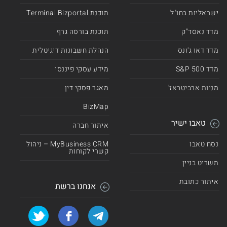
ישראליות בחו"ל
תוכנת Terminal Bizportal
מדד נאסד"ק
תוכנת בורסה גרף
מדד דאו ג'ונס
הנהלת חשבונות דיגיטלית
מדד 500 S&P
מידע עסקי פיננסי
מניות ארביטראז'
מאגר פסקי דין
BizMap
טאבו ישיר
איתור חברה
נסח טאבו
MyBusiness CRM – ניהול
קשרי לקוחות
תשריט בניין
איתור כתובת
אנחנו ברשת