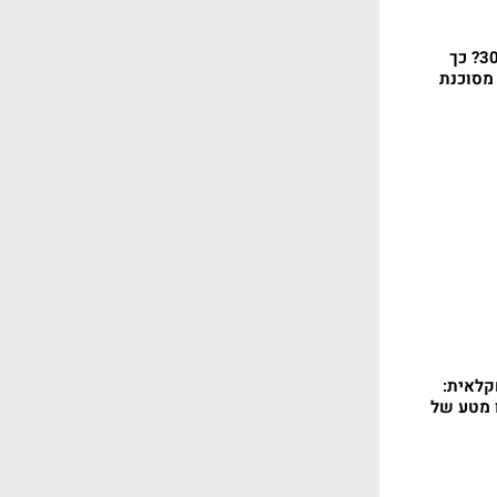
הבטיחו תשואה של 300%? כך
מסוכנת
קלאית:
ו מטע של