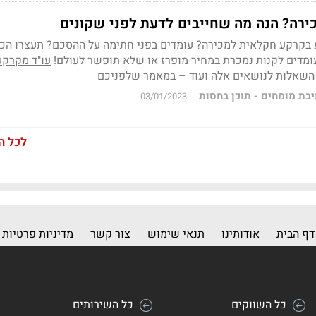
רה? הנה מה שחייבים לדעת לפני שקונים
קרקע חקלאית למכירה? עומדים בפני חתימה על ההסכם? תעצרו הכל!
מדים לקנות נמכרת במחיר מופרז או שלא תופשר לעולם!
עו"ד מקרקע
 השאלות לנושאים אלה ועוד – במאמר שלפניכם
בת מומחים - תוכן בחסות
03/01/2023
|
לכל ה
דף הבית
אודותינו
תנאי שימוש
צור קשר
מדיניות פרטיות
כל השווקים
כל השירותים