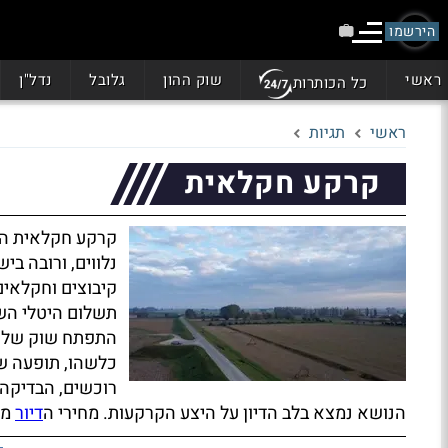
הירשמו
ראשי
שוק ההון
גלובל
נדל"ן
כל הכותרות
ראשי
תגיות
קרקע חקלאית
קרקע חקלאית היא
נלווים, ורובה בי
קיבוצים וחקלאים.
תשלום היטלי השב
התפתח שוק של ע
כלשהו, תופעה שה
רוכשים, הבדיקה 
הנושא נמצא בלב הדיון על היצע הקרקעות. מחירי ה
דיור
מו