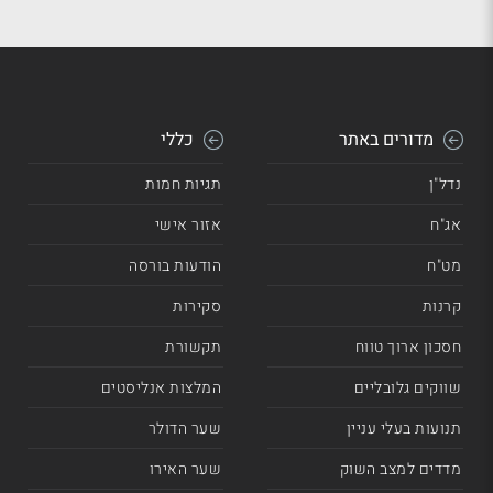
מדורים באתר
כללי
נדל"ן
תגיות חמות
אג"ח
אזור אישי
מט"ח
הודעות בורסה
קרנות
סקירות
חסכון ארוך טווח
תקשורת
שווקים גלובליים
המלצות אנליסטים
תנועות בעלי עניין
שער הדולר
מדדים למצב השוק
שער האירו