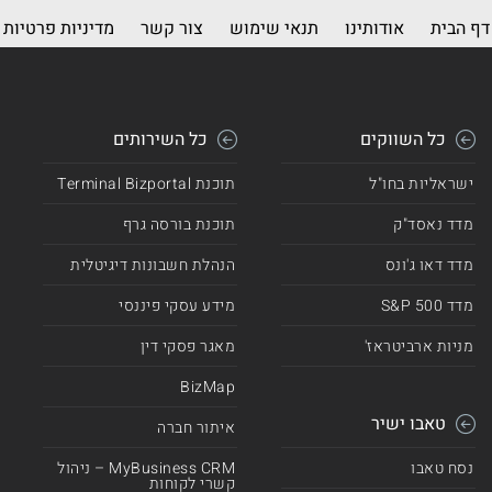
דף הבית
אודותינו
תנאי שימוש
צור קשר
מדיניות פרטיות
כל השווקים
כל השירותים
ישראליות בחו"ל
תוכנת Terminal Bizportal
מדד נאסד"ק
תוכנת בורסה גרף
מדד דאו ג'ונס
הנהלת חשבונות דיגיטלית
מדד 500 S&P
מידע עסקי פיננסי
מניות ארביטראז'
מאגר פסקי דין
BizMap
טאבו ישיר
איתור חברה
נסח טאבו
MyBusiness CRM – ניהול
קשרי לקוחות