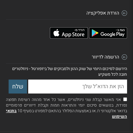
הורדת אפליקציה
הרשמה לדיוור
הירשם לסיכום היומי של שוק ההון ולמבזקים של ביזפורטל - ניוזלטרים
חובה לכל משקיע
אני מאשר קבלת שני ניוזלטרים, אשר כל אחד מהווה רשימת תפוצה
נפרדת, בנושאים סיכום יומי והתראות חמות וקבלת דיוורים פרסומיים
בדואר אלקטרוני ו/ או באמצעות הסלולר בהתאם למפורט בסעיף 10
בתנאי
השימוש