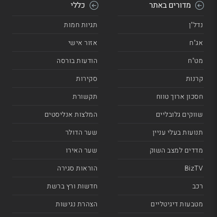
מדורים באתר
כללי
נדל"ן
תגיות חמות
אג"ח
אזור אישי
מט"ח
הודעות בורסה
קרנות
סקירות
חסכון ארוך טווח
תקשורת
שווקים גלובליים
המלצות אנליסטים
תנועות בעלי עניין
שער הדולר
מדדים למצב השוק
שער האירו
BizTV
הוראות סגירה
רכב
חדשות ורץ ברשת
מטבעות דיגיטליים
הצהרת נגישות