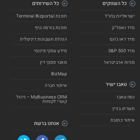
כל השווקים
כל השירותים
ישראליות בחו"ל
תוכנת Terminal Bizportal
מדד נאסד"ק
תוכנת בורסה גרף
מדד דאו ג'ונס
הנהלת חשבונות דיגיטלית
מדד 500 S&P
מידע עסקי פיננסי
מניות ארביטראז'
מאגר פסקי דין
BizMap
טאבו ישיר
איתור חברה
נסח טאבו
MyBusiness CRM – ניהול
קשרי לקוחות
תשריט בניין
איתור כתובת
אנחנו ברשת