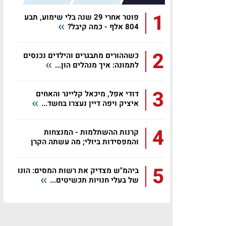
1
פוטר אחרי 29 שנה בלי שימוע, תבע
804 אלף - כמה קיבל?
2
כשההורים מתבגרים והילדים נכנסים
לתמונה: איך מנהלים הון...
3
דודי אפל, מיכאל קליינר והאחים
איציק ויפה דיין נעצרו בחשד...
4
קרנות ההשתלמות - המנצחות
והמפסידות ביולי; מה עשתה הקרן
שלכם?
5
ביהמ"ש מצדיק את רשות המסים: הונו
של בעלי חנויות תכשיטים...