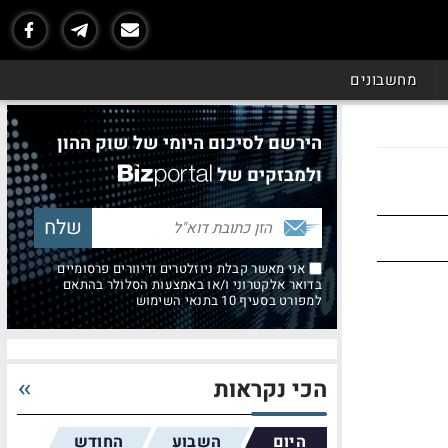
מחשבונים
הירשם לסיכום היומי של שוק ההון
ולמבזקים של
אני מאשר קבלת ניוזלטרים ודיוורים פרסומיים
בדואר אלקטרוני ו/או באמצעות הסלולר בהתאם
למפורט בסעיף 10 בתנאי השימוש
הכי נקראות
היום
השבוע
החודש