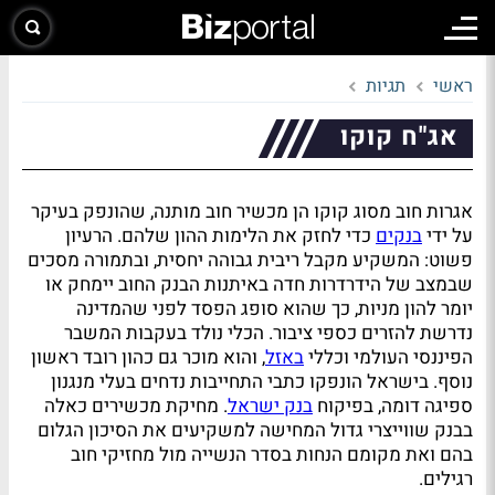
ראשי
תגיות
אג"ח קוקו
אגרות חוב מסוג קוקו הן מכשיר חוב מותנה, שהונפק בעיקר
על ידי
בנקים
כדי לחזק את הלימות ההון שלהם. הרעיון
פשוט: המשקיע מקבל ריבית גבוהה יחסית, ובתמורה מסכים
שבמצב של הידרדרות חדה באיתנות הבנק החוב יימחק או
יומר להון מניות, כך שהוא סופג הפסד לפני שהמדינה
נדרשת להזרים כספי ציבור. הכלי נולד בעקבות המשבר
הפיננסי העולמי וכללי
באזל
, והוא מוכר גם כהון רובד ראשון
נוסף. בישראל הונפקו כתבי התחייבות נדחים בעלי מנגנון
ספיגה דומה, בפיקוח
בנק ישראל
. מחיקת מכשירים כאלה
בבנק שווייצרי גדול המחישה למשקיעים את הסיכון הגלום
בהם ואת מקומם הנחות בסדר הנשייה מול מחזיקי חוב
רגילים.