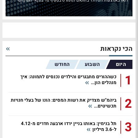
ו/או באמצעות הסלולר בהתאם למפורט בסעיף 10 בתנאי השימוש
הכי נקראות
היום
השבוע
החודש
1
כשההורים מתבגרים והילדים נכנסים לתמונה: איך
מנהלים הון...
2
ביהמ"ש מצדיק את רשות המסים: הונו של בעלי חנויות
תכשיטים...
3
תל בנימין: באותו בניין ירדו ארבעה חדרים מ-4.12
ל-3.6 מיליון