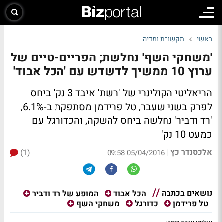
ראשי
תקשורת ומדיה
'משחקי השף' נחלשת; הפריים-טיים של
ערוץ 10 ממשיך לדשדש עם 'הכל אבוד'
הריאליטי הקולינרי של 'רשת' איבד 3 נק' ביחס
לפרק בשני שעבר, טל פרידמן מסתפקת ב-6.1%,
'רד ודביר' נחלשה ביחס להשקה, והכדורגל עם
כמעט 10 נק'
אלכסנדר כץ
(1)
|
05/04/2016 09:58
נושאים בכתבה
הכל אבוד
המופע של רד ודביר
טל פרידמן
כדורגל
משחקי השף