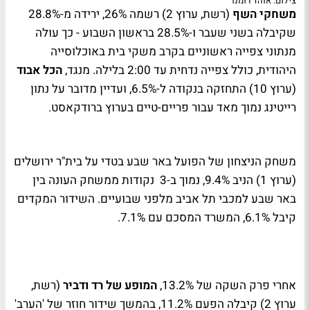
צילום: אוהד רומנו
משחקי השף
(רשת, ערוץ 2) רשמה 26%, ירידה מ-28.8%
שקיבלה בשני שעבר ו-28.5% בראשון השבוע - כך עולה
מנתוני צפייה ראשוניים בקרב משקי בית באוכלוסייה
היהודית, כולל צפייה נדחית עד 2:00 בלילה. מנגד,
הכל אבוד
(ערוץ 10) התחזקה בנקודה ל-6.5%, ועדיין מדובר על נתון
רייטינג נמוך מאד עבור פריים-טיים בערוץ ברודקאסט.
משחק הניצחון של הפועל באר שבע בטדי על בית"ר ירושלים
(ערוץ 1) הניב 9.4%, נמוך ב-3 נקודות ממשחק העונה בין
באר שבע למכבי תל אביב מלפני שבועיים. השידור המקדים
קיבל 6.1%, המשרד המסכם עם 7.1%.
אחרי פרק השקה של 13.2%,
המופע של רד ודביר
(רשת,
ערוץ 2) קיבלה הפעם 11.2%, בהמשך שידור חוזר של 'הערב'