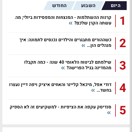
היום
השבוע
החודש
1
קרנות ההשתלמות - המנצחות והמפסידות ביולי; מה
עשתה הקרן שלכם?
2
כשההורים מתבגרים והילדים נכנסים לתמונה: איך
מנהלים הון...
3
שילמתם לביטוח הלאומי 40 שנה - כמה תקבלו
מהמדינה בגיל הפרישה?
4
דודי אפל, מיכאל קליינר והאחים איציק ויפה דיין נעצרו
בחשד...
5
סנדיסק עקפה את הציפיות - למשקיעים זה לא הספיק