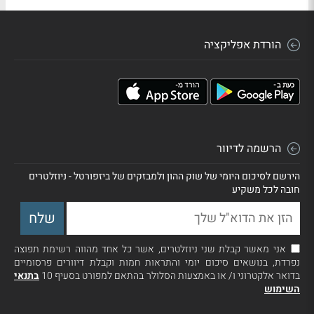
הורדת אפליקציה
הרשמה לדיוור
הירשם לסיכום היומי של שוק ההון ולמבזקים של ביזפורטל - ניוזלטרים
חובה לכל משקיע
אני מאשר קבלת שני ניוזלטרים, אשר כל אחד מהווה רשימת תפוצה
נפרדת, בנושאים סיכום יומי והתראות חמות וקבלת דיוורים פרסומיים
בדואר אלקטרוני ו/ או באמצעות הסלולר בהתאם למפורט בסעיף 10
בתנאי
השימוש