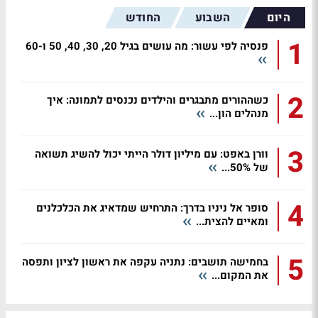
היום
השבוע
החודש
1
פנסיה לפי עשור: מה עושים בגיל 20, 30, 40, 50 ו-60
2
כשההורים מתבגרים והילדים נכנסים לתמונה: איך
מנהלים הון...
3
וורן באפט: עם מיליון דולר הייתי יכול להשיג תשואה
של 50%...
4
סופר אל ניניו בדרך: התרחיש שמדאיג את הכלכלנים
ומאיים להצית...
5
בחמישה תושבים: נתניה עקפה את ראשון לציון ותפסה
את המקום...