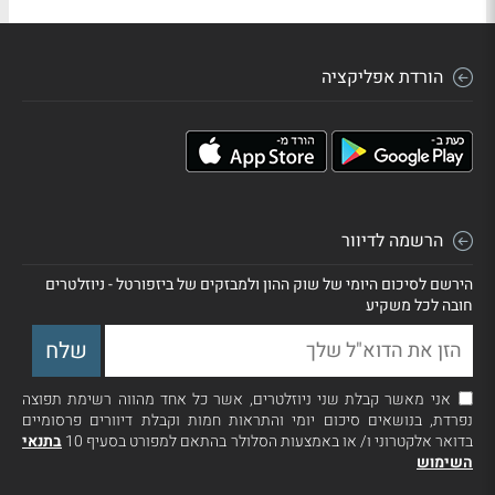
הורדת אפליקציה
הרשמה לדיוור
הירשם לסיכום היומי של שוק ההון ולמבזקים של ביזפורטל - ניוזלטרים
חובה לכל משקיע
אני מאשר קבלת שני ניוזלטרים, אשר כל אחד מהווה רשימת תפוצה
נפרדת, בנושאים סיכום יומי והתראות חמות וקבלת דיוורים פרסומיים
בדואר אלקטרוני ו/ או באמצעות הסלולר בהתאם למפורט בסעיף 10
בתנאי
השימוש