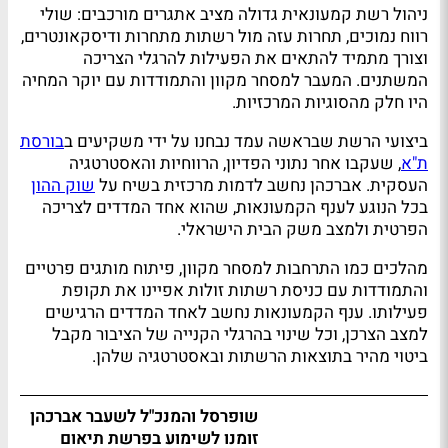
ניהול רשת קמעונאית גדולה מציב אתגרים מורכבים: שולי
רווח נמוכים, תחרות עזה מול רשתות מתחרות ודיסקאונטרים,
וצורך מתמיד להתאים את הפעילות להרגלי הצריכה
המשתנים. המעבר למסחר מקוון והתמודדות עם יוקר המחיה
היו חלק מהסוגיות המרכזיות.
ביצועי הרשת שבראשה עמד נבחנו על ידי משקיעים ב
בורסת
ת"א
, שעקבו אחר נתוני הפדיון, הרווחיות והאסטרטגיה
העסקית. אברכהן נחשב לדמות מרכזית בשיח על
שוק ההון
בכל הנוגע לענף הקמעונאות, שהוא אחד המדדים לצריכה
הפרטית ולמצב משק הבית הישראלי.
מהלכים כמו התרחבות למסחר מקוון, פיתוח מותגים פרטיים
והתמודדות עם כניסת רשתות זולות אפיינו את תקופת
פעילותו. ענף הקמעונאות נחשב לאחד המדדים הרגישים
למצב הצרכן, וכל שינוי בהרגלי הקנייה של הציבור מקבל
ביטוי מהיר בתוצאות הרשתות ובאסטרטגיה שלהן.
שופרסל והמנכ"ל לשעבר אברכהן
זומנו לשימוע בפרשת תיאום