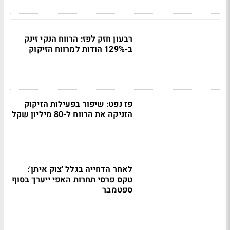
רבעון חזק לפז: הרווח הנקי זינק
ב-129% הודות למרווח הזיקוק
פז נפט: שיפור בפעילות הזיקוק
הזניקה את הרווח ל-80 מיליון שקל
לאחר הדחייה בגלל 'צוק איתן':
טקס פרסי תחרות האפי ייערך בסוף
ספטמבר