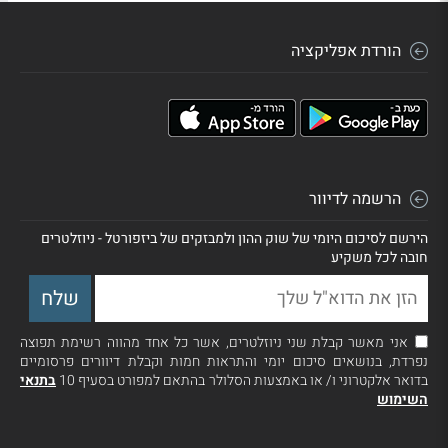
הורדת אפליקציה
הרשמה לדיוור
הירשם לסיכום היומי של שוק ההון ולמבזקים של ביזפורטל - ניוזלטרים
חובה לכל משקיע
אני מאשר קבלת שני ניוזלטרים, אשר כל אחד מהווה רשימת תפוצה
נפרדת, בנושאים סיכום יומי והתראות חמות וקבלת דיוורים פרסומיים
בדואר אלקטרוני ו/ או באמצעות הסלולר בהתאם למפורט בסעיף 10
בתנאי
השימוש