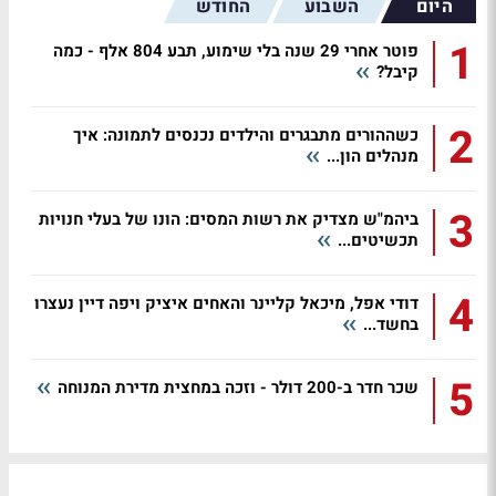
היום
השבוע
החודש
1
פוטר אחרי 29 שנה בלי שימוע, תבע 804 אלף - כמה
קיבל?
2
כשההורים מתבגרים והילדים נכנסים לתמונה: איך
מנהלים הון...
3
ביהמ"ש מצדיק את רשות המסים: הונו של בעלי חנויות
תכשיטים...
4
דודי אפל, מיכאל קליינר והאחים איציק ויפה דיין נעצרו
בחשד...
5
שכר חדר ב-200 דולר - וזכה במחצית מדירת המנוחה