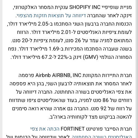
מניית שופיפיי SHOPIFY INC ענקית המסחר האלקטרוני,
זינקה לאחר שהחברה
דיווחה על תוצאות חזקות מהצפוי
.
הכנסות החברה ברבעון השני הסתכמו ב-2.05 מיליארד דולר,
לעומת ציפיות האנליסטים ל-2.01 מיליארד דולר. הרווח
המתואם למניה עמד על 26 סנט, לעומת ציפיות ל-20 סנט.
בשנה שעברה הסתכמו המכירות ב-1.69 מיליארד דולר. נפח
הסחורה הגולמי (GMV) זינק ב-22% ל-67.2 מיליארד דולר.
חברת התיירות המקוונת Airbnb AIRBNB, INC פרסמה
לאחר המסחר את תוצאותיה לרבעון השני, בהן היא פספסה
את צפי האנליסטים בשורה התחתונה. החברה דיווחה על
רווחים של 86 סנט למניה, בעוד שהאנליסטים ציפו שתדווח
על רווח של 92 סנט. החברה גם אמרה שהיא רואה סימנים
להאטה בביקוש מצד לקוחותיה בארה"ב.
חברת הסייבר פורטינט FORTINET
הכתה את צפי
האנליסטים בשורה התחתונה
, לאחר שדיווחה על הכנסות של