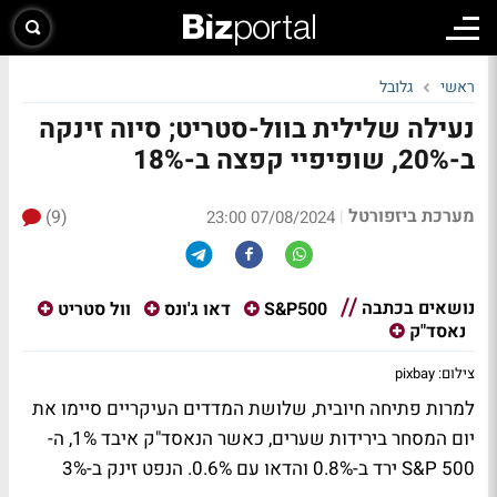
ראשי
גלובל
נעילה שלילית בוול-סטריט; סיוה זינקה
ב-20%, שופיפיי קפצה ב-18%
מערכת ביזפורטל
(9)
|
07/08/2024 23:00
נושאים בכתבה
S&P500
דאו ג'ונס
וול סטריט
נאסד"ק
צילום: pixbay
למרות פתיחה חיובית, שלושת המדדים העיקריים סיימו את
יום המסחר בירידות שערים, כאשר הנאסד"ק איבד 1%, ה-
S&P 500 ירד ב-0.8% והדאו עם 0.6%. הנפט זינק ב-3%