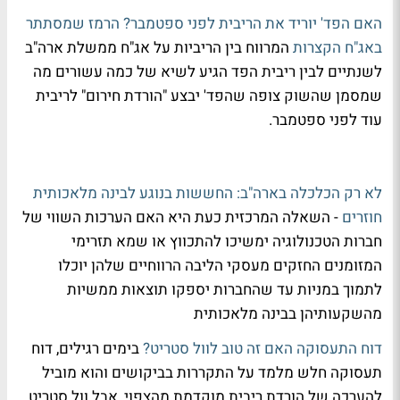
האם הפד' יוריד את הריבית לפני ספטמבר? הרמז שמסתתר
באג"ח הקצרות
המרווח בין הריביות על אג"ח ממשלת ארה"ב
לשנתיים לבין ריבית הפד הגיע לשיא של כמה עשורים מה
שמסמן שהשוק צופה שהפד' יבצע "הורדת חירום" לריבית
עוד לפני ספטמבר.
לא רק הכלכלה בארה"ב: החששות בנוגע לבינה מלאכותית
חוזרים
- השאלה המרכזית כעת היא האם הערכות השווי של
חברות הטכנולוגיה ימשיכו להתכווץ או שמא תזרימי
המזומנים החזקים מעסקי הליבה הרווחיים שלהן יוכלו
לתמוך במניות עד שהחברות יספקו תוצאות ממשיות
מהשקעותיהן בבינה מלאכותית
דוח התעסוקה האם זה טוב לוול סטריט?
בימים רגילים, דוח
תעסוקה חלש מלמד על התקררות בביקושים והוא מוביל
להערכה של הורדת ריבית מוקדמת מהצפוי, אבל וול סטריט