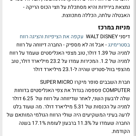
נמצאת בירידות והיא מסתכלת על חצי הכוס הריקה -
האבטלה עלתה, הכללה מתכווצת.
מניות במרכז
דיסני WALT DISNEY
עקפה את הציפיות והציגה רווח
בסטרימינג
- אבל זה לא מספיק - החברה דיווחה על רווח
למניה של 1.39 דולר, טוב מצפי האנליסטים שעמד על רווח
למניה של 1.2. המכירות עמדו על 23.2 מיליארד דולר, טוב
מהצפי בוול-סטריט שהיה ל-23.1 מיליארד דולר
חברת השבבים סופר מיקרו SUPER MICRO
COMPUTER פספסה בגדול את צפי האנליסטים בדוחות
שלה לרבעון השני, לאחר שדיווחה על רווח של 6.25 דולר
למניה על הכנסות של 5.31 מיליארד דולר. מה שעוד בלט
לרעה בעיני המשקיעים היה שולי הרווח הגולמי המותאם של
החברה שעמדו על 11.3% ברבעון לעומת 17.1% בשנה
הקודמת.