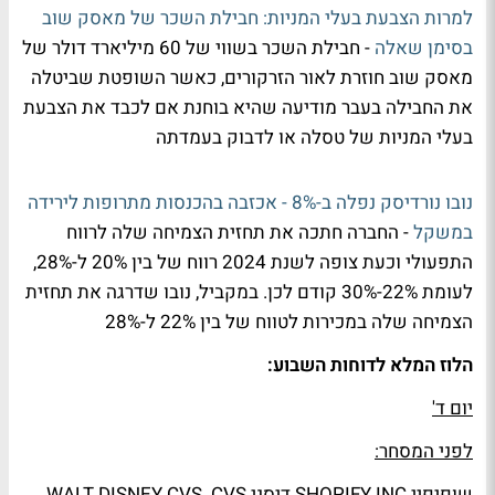
למרות הצבעת בעלי המניות: חבילת השכר של מאסק שוב
בסימן שאלה
- חבילת השכר בשווי של 60 מיליארד דולר של
מאסק שוב חוזרת לאור הזרקורים, כאשר השופטת שביטלה
את החבילה בעבר מודיעה שהיא בוחנת אם לכבד את הצבעת
בעלי המניות של טסלה או לדבוק בעמדתה
נובו נורדיסק נפלה ב-8% - אכזבה בהכנסות מתרופות לירידה
במשקל
- החברה חתכה את תחזית הצמיחה שלה לרווח
התפעולי וכעת צופה לשנת 2024 רווח של בין 20% ל-28%,
לעומת 22%-30% קודם לכן. במקביל, נובו שדרגה את תחזית
הצמיחה שלה במכירות לטווח של בין 22% ל-28%
הלוז המלא לדוחות השבוע:
יום ד'
לפני המסחר:
שופיפיי SHOPIFY INC דיסני WALT DISNEY CVS CVS