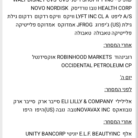
HEALTH CORP נובו נורדיסק NOVO NORDISK
A/S ליפט LYFT INC CL A וויקס וויקס רדקום רדקום גילת
גילת (US) ג'יפרוג JFROG אמדוקס אמדוקס פלייטיקה
פלייטיקה טאבולה טאבולה
אחרי המסחר:
רובינהוד ROBINHOOD MARKETS אוקסידנטל
OCCIDENTAL PETROLEUM CP
יום ה'
לפני המסחר:
אלילילי ELI LILLY & COMPANY סייבר ארק סייבר ארק
נובוואקס NOVAVAX INCנובה נובה (US)היפו היפו
אחרי המסחר:
אלף E.L.F. BEAUTYINC יוניטי UNITY BANCORP