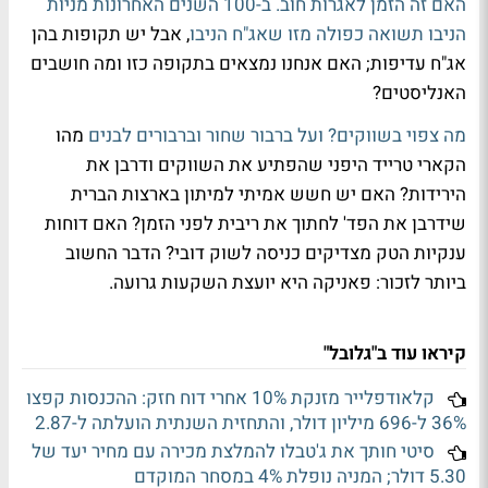
האם זה הזמן לאגרות חוב. ב-100 השנים האחרונות מניות
הניבו תשואה כפולה מזו שאג"ח הניבו
, אבל יש תקופות בהן
אג"ח עדיפות; האם אנחנו נמצאים בתקופה כזו ומה חושבים
האנליסטים?
מה צפוי בשווקים? ועל ברבור שחור וברבורים לבנים
מהו
הקארי טרייד היפני שהפתיע את השווקים ודרבן את
הירידות? האם יש חשש אמיתי למיתון בארצות הברית
שידרבן את הפד' לחתוך את ריבית לפני הזמן? האם דוחות
ענקיות הטק מצדיקים כניסה לשוק דובי? הדבר החשוב
ביותר לזכור: פאניקה היא יועצת השקעות גרועה.
קיראו עוד ב"גלובל"
קלאודפלייר מזנקת 10% אחרי דוח חזק: ההכנסות קפצו
36% ל-696 מיליון דולר, והתחזית השנתית הועלתה ל-2.87
סיטי חותך את ג'טבלו להמלצת מכירה עם מחיר יעד של
5.30 דולר; המניה נופלת 4% במסחר המוקדם