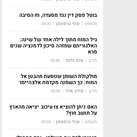
בוטל פסק דין נגד מסעדה, וזו הסיבה
משפט
עוזי גרסטמן
04:00
|
|
גיל המוח מתוך לילה אחד של שינה:
האלגוריתם שמזהה סיכון לדמנציה שנים
מרא
מדע
ענת גלעד
00:40
|
|
מולקולת השומן שנוסעת מהבטן אל
המוח: כך השמנה מקדמת אלצהיימר
מדע
מירב ארד
00:09
|
|
האם ניתן להוציא צו עיכוב יציאה מהארץ
על תושב חוץ?
משפט
עוזי גרסטמן
00:05
|
|