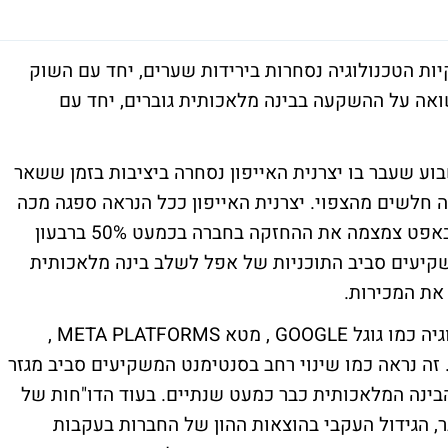
ית האייפון APPLE ושאר ענקיות הטכנולוגיה נסחרות בירידות שערים, יחד עם השוק
ואה על ההשקעה בבינה מלאכותית גוברים, יחד עם
-6%, שינוי כיוון מהשבוע שעבר בו יצרנית האייפון נסחרה ביציבות בזמן ששאר
ה חלשים מהצפוי. יצרנית האייפון ככל הנראה ספגה מכה
מהדיווחים לפיהם ברקשייר האתוו'י של וורן באפט צמצמה את ההחזקה בחברה בכמעט 50% ברבעון
קיעים סביב התוכניות של אפל לשלב בינה מלאכותית
את המכירות.
יחד עם אפל נופלות גם שאר ענקיות הטכנולוגיה כמו גוגל GOOGLE , מטא META PLATFORMS ,
זון AMAZON ומיקרוסופט MICROSOFT . זה נראה כמו שינוי רחב בסנטימנט המשקיעים סביב מגזר
הבינה המלאכותית כבר כמעט שנתיים. בעוד הדו"חות של
ר, הגידול העקבי בהוצאות ההון של החברות בעקבות