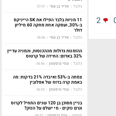
גלובל
אדיר בן עמי
07:07
|
|
2
11 מניות בלבד הפילו את SK הייניקס
ב-30%, ועסקה אחת מחקה 60 מיליון
דולר
גלובל
אדיר בן עמי
06:56
|
|
ההזמנות גדולות מההכנסות, והמניה עדיין
32% באדום: החידה של קרטוס
גלובל
עוזי גרסטמן
06:56
|
|
צמחה ב-53% ואיבדה 21% בדקות: מה
באמת קרה בדוח של אפלובין
גלובל
עוזי גרסטמן
06:53
|
|
בניין מסוכן בן 120 שנים התחיל לקרוס
וגרם נזקים - מי ישלם על הנזק?
משפט
עוזי גרסטמן
06:52
|
|