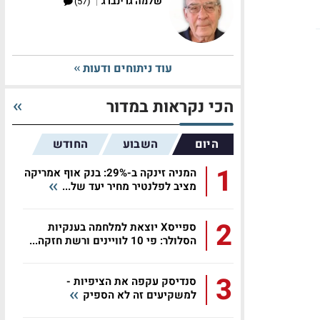
|
שלמה גרינברג
(57)
עוד ניתוחים ודעות
הכי נקראות במדור
היום
השבוע
החודש
1
המניה זינקה ב-29%: בנק אוף אמריקה
מציב לפלנטיר מחיר יעד של...
2
ספייסX יוצאת למלחמה בענקיות
הסלולר: פי 10 לוויינים ורשת חזקה...
3
סנדיסק עקפה את הציפיות -
למשקיעים זה לא הספיק