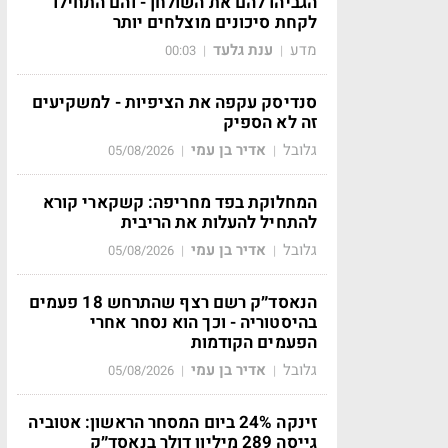
הגביהו להם את השולחן - והם התחילו
לקחת סיכונים מוצלחים יותר
מדע
ענת גלעד
00:03
|
|
סנדיסק עקפה את הציפיות - למשקיעים
זה לא הספיק
גלובל
אדיר בן עמי
05/08/2026
|
|
המחלוקת בפד מחריפה: קשקארי קורא
להתחיל להעלות את הריבית
גלובל
אדיר בן עמי
05/08/2026
|
|
הנאסד״ק רשם רצף שהתרחש 18 פעמים
בהיסטוריה - וכך הוא נסחר אחרי
הפעמים הקודמות
גלובל
אדיר בן עמי
05/08/2026
|
|
זינקה 24% ביום המסחר הראשון: אטוביה
גייסה 289 מיליון דולר בנאסד״ק