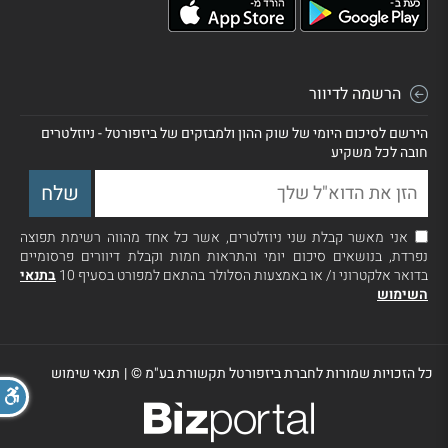
הרשמה לדיוור
הירשם לסיכום היומי של שוק ההון ולמבזקים של ביזפורטל - ניוזלטרים
חובה לכל משקיע
אני מאשר קבלת שני ניוזלטרים, אשר כל אחד מהווה רשימת תפוצה
נפרדת, בנושאים סיכום יומי והתראות חמות וקבלת דיוורים פרסומיים
בדואר אלקטרוני ו/ או באמצעות הסלולר בהתאם למפורט בסעיף 10
בתנאי
השימוש
כל הזכויות שמורות לחברת ביזפורטל תקשורת בע"מ ©
|
תנאי שימוש