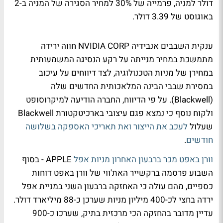
דולר למניה, פרמייה של 30% למחיר הסגירה של המניה ב-2
באוגוסט של 3.39 דולר.
ענקית השבבים אנבידיה NVIDIA CORP חווה ירידה
מתמשכת במחיר מנייתה על רקע הנסיגה המשמעותית
במחירן של מניות הטכנולוגיה, לצד דיווחים על עיכוב
במסירת שבבי הבינה המלאכותית החדשים שלה
(Blackwell). על פי הדיווח, החברה הודיעה למיקרוסופט
ולקוח נוסף כי נמצא פגם עיצובי בארכיטקטורת Blackwell
שעלול
לעכב את הייצור ואת תאריכי האספקה בשלושה
חודשים
.
וורן באפט מכר ברבעון האחרון מניות אפל
APPLE - בסוף
השבוע פרסמה ברקשייר האת'ווי של וורן באפט דוחות
כספיים, מהם עולה כי האחזקה ברבעון השני במניית אפל
ירדה בחצי לכ-400 מיליון מניות שערכן כ-88 מיליארד דולר.
עדיין מדובר בהחזקה הכי מרכזית בתיק, שערכו כ-900