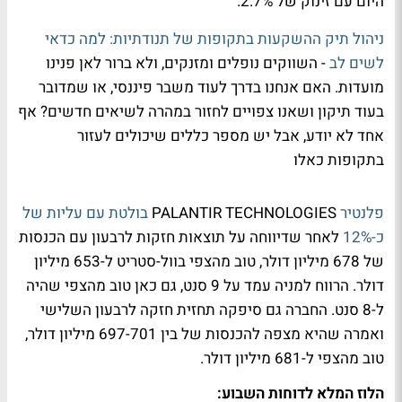
היום עם זינוק של 2.7%.
ניהול תיק ההשקעות בתקופות של תנודתיות: למה כדאי
לשים לב
- השווקים נופלים ומזנקים, ולא ברור לאן פנינו
מועדות. האם אנחנו בדרך לעוד משבר פיננסי, או שמדובר
בעוד תיקון ושאנו צפויים לחזור במהרה לשיאים חדשים? אף
אחד לא יודע, אבל יש מספר כללים שיכולים לעזור
בתקופות כאלו
פלנטיר
PALANTIR TECHNOLOGIES
בולטת עם עליות של
כ-12%
לאחר שדיווחה על תוצאות חזקות לרבעון עם הכנסות
של 678 מיליון דולר, טוב מהצפי בוול-סטריט ל-653 מיליון
דולר. הרווח למניה עמד על 9 סנט, גם כאן טוב מהצפי שהיה
ל-8 סנט. החברה גם סיפקה תחזית חזקה לרבעון השלישי
ואמרה שהיא מצפה להכנסות של בין 697-701 מיליון דולר,
טוב מהצפי ל-681 מיליון דולר.
הלוז המלא לדוחות השבוע: