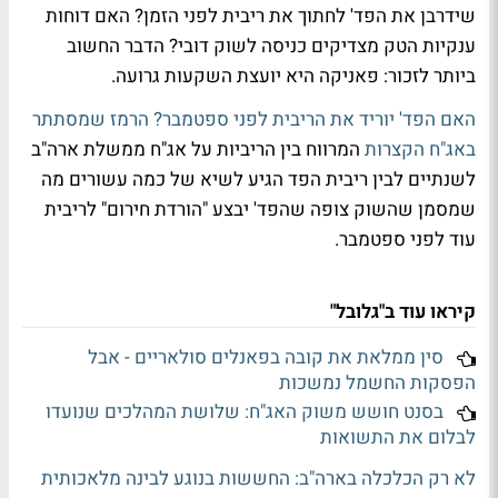
שידרבן את הפד' לחתוך את ריבית לפני הזמן? האם דוחות
ענקיות הטק מצדיקים כניסה לשוק דובי? הדבר החשוב
ביותר לזכור: פאניקה היא יועצת השקעות גרועה.
האם הפד' יוריד את הריבית לפני ספטמבר? הרמז שמסתתר
באג"ח הקצרות
המרווח בין הריביות על אג"ח ממשלת ארה"ב
לשנתיים לבין ריבית הפד הגיע לשיא של כמה עשורים מה
שמסמן שהשוק צופה שהפד' יבצע "הורדת חירום" לריבית
עוד לפני ספטמבר.
קיראו עוד ב"גלובל"
סין ממלאת את קובה בפאנלים סולאריים - אבל
הפסקות החשמל נמשכות
בסנט חושש משוק האג"ח: שלושת המהלכים שנועדו
לבלום את התשואות
לא רק הכלכלה בארה"ב: החששות בנוגע לבינה מלאכותית