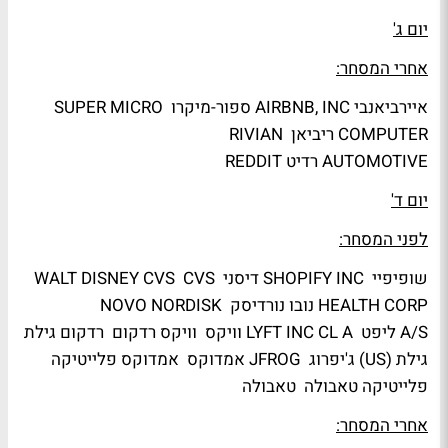
יום ג'
אחרי המסחר:
איירביאנבי AIRBNB, INC ספור-מיקרו SUPER MICRO
COMPUTER ריביאן RIVIAN
AUTOMOTIVE רדיט REDDIT
יום ד'
לפני המסחר:
שופיפיי SHOPIFY INC דיסני WALT DISNEY CVS CVS
HEALTH CORP נובו נורדיסק NOVO NORDISK
A/S ליפט LYFT INC CL A וויקס וויקס רדקום רדקום גילת
גילת (US) ג'יפרוג JFROG אמדוקס אמדוקס פלייטיקה
פלייטיקה טאבולה טאבולה
אחרי המסחר: