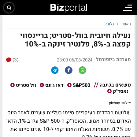
ראשי
גלובל
נעילה חיובית בוול-סטריט; בריינסווי
קפצה ב-8%, פלנטיר זינקה ב-10%
מערכת ביזפורטל
(3)
|
06/08/2024 23:00
נושאים בכתבה
S&P500
דאו ג'ונס
וול סטריט
נאסד"ק
צילום: pixbay
שלושת המדדים העיקריים סיימו בעליות שערים לאחר היום
האדום במיוחד אמש. הנאסד"ק, ה-S&P 500 עלו ב-1%, הדאו
עם 0.7%. תשואות האג"ח האמריקאי ל-10 שנים סיימו את