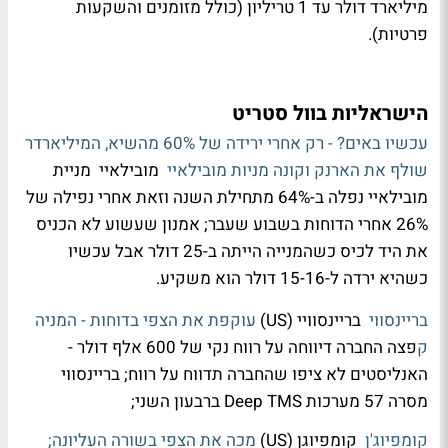
מיליארד דולר עד 1 טריליון (כולל מזומנים והשקעות
פרטיות).
הישראליות בוול סטריט
עכשיו באים? - רק אחרי ירידה של 60% מהשיא, המיליארדר
שולף את הארנק וקונה מניות מובילאיי
מובילאיי מניית
מובילאיי נפלה ב-64% מתחילת השנה וזאת אחרי נפילה של
26% אחרי הדוחות בשבוע שעבר; אמנון שעשוע לא הכניס
את היד לכיס כשהמנייה הייתה ב-25 דולר אבל עכשיו
כשהיא ירדה ל-15-16 דולר הוא משקיע.
בריינסווי
בריינסוויי (US)
עוקפת את הצפי בדוחות - המניה
ק
פצה החברה דיווחה על רווח נקי של 600 אלף דולר -
האנליסטים לא ציפו שהחברה תדווח על רווח; בריינסווי
מסרה 57 מערכות Deep TMS ברבעון השני;
קומפיוג'ן
קומפיוגן (US)
מכה את הצפי בשורה העליונה;