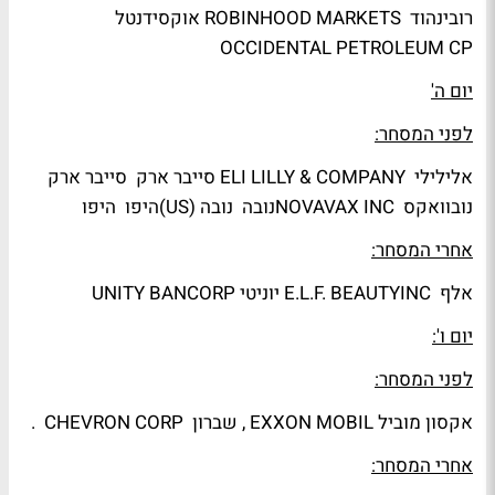
רובינהוד ROBINHOOD MARKETS אוקסידנטל
OCCIDENTAL PETROLEUM CP
יום ה'
לפני המסחר:
אלילילי ELI LILLY & COMPANY סייבר ארק סייבר ארק
נובוואקס NOVAVAX INCנובה נובה (US)היפו היפו
אחרי המסחר:
אלף E.L.F. BEAUTYINC יוניטי UNITY BANCORP
יום ו':
לפני המסחר:
אקסון מוביל
EXXON MOBIL
, שברון
CHEVRON CORP
.
אחרי המסחר:​