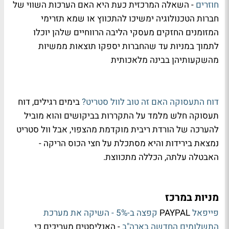
חוזרים
- השאלה המרכזית כעת היא האם הערכות השווי של
חברות הטכנולוגיה ימשיכו להתכווץ או שמא תזרימי
המזומנים החזקים מעסקי הליבה הרווחיים שלהן יוכלו
לתמוך במניות עד שהחברות יספקו תוצאות ממשיות
מהשקעותיהן בבינה מלאכותית
דוח התעסוקה האם זה טוב לוול סטריט?
בימים רגילים, דוח
תעסוקה חלש מלמד על התקררות בביקושים והוא מוביל
להערכה של הורדת ריבית מוקדמת מהצפוי, אבל וול סטריט
נמצאת בירידות והיא מסתכלת על חצי הכוס הריקה -
האבטלה עלתה, הכללה מתכווצת.
מניות במרכז
פייפאל
PAYPAL
קפצה ב-5% - השיקה את מערכת
התשלומים החדשה בארה"ב
- האנליסטים מעריכים כי