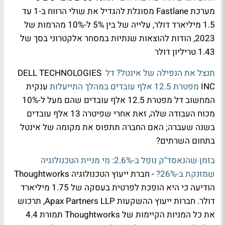
מערכת Fastlane מסוגלת להגדיל את שולי הרווח ב-1 עד
1.5 מיליארד דולר, עלייה של בין 5% ל-10% מהרמות של
2023, הודות להוצאות שנתיות במסחר אלקטרוני בסך של
1.43 טריליון דולר
תנצל את הנפילה של אינטל? דל
DELL TECHNOLOGIES
INC
מפטרת 12.5 אלף עובדים במהלך התייעלות
ענקית
המחשוב דל מפטרת 12.5 אלף עובדים שהם מעל ל-10%
מכוח העבודה שלה, זאת אחרי שפיטרה 13 אלף עובדים
בשנה שעברה; האם החברה תתפוס את מקומה של אינטל
בתחום השרתים?
בזמן שהנאסד"ק נופל ב-2.6%: מי מניית הטכנולוגיה
שמזנקת ב-26%?
- חברת ייעוץ הטכנולוגיה Thoughtworks
הודיעה כי היא הופכת לפרטית בעסקה של 1.75 מיליארד
דולר. חברות ייעוץ ההשקעות Apax Partners LLP, תרכוש
את כל המניות הקיימות של Thoughtworks תמורת 4.4