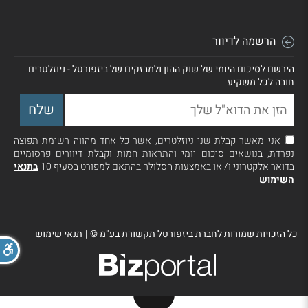
הרשמה לדיוור
הירשם לסיכום היומי של שוק ההון ולמבזקים של ביזפורטל - ניוזלטרים
חובה לכל משקיע
אני מאשר קבלת שני ניוזלטרים, אשר כל אחד מהווה רשימת תפוצה
נפרדת, בנושאים סיכום יומי והתראות חמות וקבלת דיוורים פרסומיים
בדואר אלקטרוני ו/ או באמצעות הסלולר בהתאם למפורט בסעיף 10
בתנאי
השימוש
כל הזכויות שמורות לחברת ביזפורטל תקשורת בע"מ ©
|
תנאי שימוש