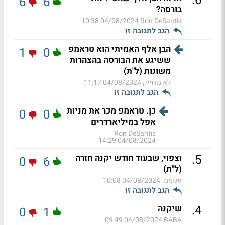
.
6
6
6
בורסה?
04/08/2024 10:38
Ron DeSantis
הגב לתגובה זו
הבן אלף האמיתי הוא טראמפ
1
0
ששיגע את הבורסה בהצהרות
משונות (ל"ת)
לא מדוייק
04/08/2024 11:17
הגב לתגובה זו
כן. טראמפ מכר את מניות
0
0
אפל במיליארדרים
Ron DeSantis
04/08/2024 14:29
.
5
וצפוי, שבעוד חודש יקנה חזרה
0
6
(ל"ת)
אנונימי
04/08/2024 10:08
הגב לתגובה זו
.
4
שיקנה
0
1
04/08/2024 09:49
BABA