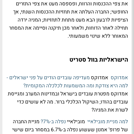
את צפי ההכנסות והרווח, ופספסה מעט את צפי התזרים
החופשי; החברה העלתה את תחזיות ההכנסות השנתי, אך
הציפיות לרבעון הבא מעט מתחת לתחזיות; המניה ירדה
תחילה לאחר הדוחות, ולאחר מכן תיקנה וסיימה את המסחר
המאוחר ללא שינוי משמעותי.
הישראליות בוול סטריט
אמדוקס
אמדוקס
מעדיפה עובדים הודים על פני ישראלים -
למה היא צודקת ומה המשמעות לכלכלה המקומית?
אמדוקס מפטרת עובדים בישראל ובמדינות המערב ומגייסת
עובדים בהודו; השיקול הכלכלי ברור. מה לא עושים כדי
לשרת את המניה?
למה מניית מובילאיי
מובילאיי
נפלה ב-7%?
מניית החברה
של פרופ' אמנון שעשוע נפלה ב-6.7% במסחר ביום שישי