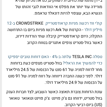
ביידן מתפרשת כחיובית לשווקים, כנראה מכיוון שהיא
מורידה עוד יותר את מפלס אי הוודאות לגבי זהותו של
הנשיא הבא, שצפוי להיות דונאלד טראמפ.
קת'י ווד רכשה מניות קראודסטרייק
CROWDSTRIKE
ב-12
מיליון דולר
- הקרנות של Ark רכשו מניות ביום בו התרחשה
התקלה; היום קראודסטרייק קיבלה שתי הורדות דירוג,
כאשר בוול-סטריט צופים אתגרים בטווח הקרוב
טסלה
TESLA INC
עלתה ב-4% - האם דוחות טובים יספיקו
כדי להמשיך את הראלי?
בוול-סטריט מצפים כעת בדוחות
מחר לרווח למניה של 61 סנט על הכנסות של 24.5 מיליארד
דולר. לפני כשנה החברה דיווחה על רווח למניה של 91 סנט
על הכנסות של 24.9 מיליארד דולר.
עונת הדוחות צוברת תאוצה כאשר השבוע, לצד חברות הענק
בוול סטריט, ידווחו גם צ'ק פוינט צ'ק פוינט וטאואר טאואר
(US) ביום רביעי הקרוב.