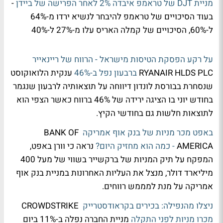
מניית DJT של טראמפ איבדה 2% לאחר הפרישה של ביידן
-
בעוד הסיכויים של טראמפ להיבחר לנשיא ירדו מ-64%
ל-60%, הסיכויים של קמלה האריס עלו מ-27% ל-40%
על רקע הפסקת הטיסות מישראל - הרווח של ריינאייר
RYANAIR HLDS PLC
ברבעון נפל ב-46%
ענקית הלואוקוסט
שנסחרת בבורסת לונדון דיווחה על תוצאותיה לרבעון שנגמר
בחודש יוני בו הציגה ירידה של 46% ברווח כאשר הצפי הוא
לתוצאות חלשות גם בחודשי הקיץ.
באפט מכר מניות של בנק אוף אמריקה
BANK OF
AMERICA
- כמה הוא מחזיק היום?
נראה כי וורן באפט,
המפקח על תיק המניות של ברקשייר בשווי של מעל 400
מיליארד דולר, מנצל את העליות האחרונות במניית בנק אוף
אמריקה על מנת למממש רווחים.
ניצלו מהנפילה: בכירים בקראודסטרייק
CROWDSTRIKE
מכרו מניות לפני התקלה
מניית החברה נפלה ב-11% ביום