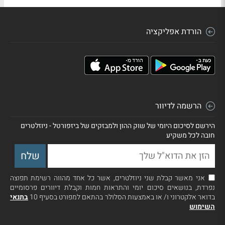
הורדת אפליקציה
הרשמה לדיוור
הירשם לסיכום היומי של שוק ההון ולמבזקים של ביזפורטל - ניוזלטרים
חובה לכל משקיע
אני מאשר קבלת שני ניוזלטרים, אשר כל אחד מהווה רשימת תפוצה
נפרדת, בנושאים סיכום יומי והתראות חמות וקבלת דיוורים פרסומיים
בדואר אלקטרוני ו/ או באמצעות הסלולר בהתאם למפורט בסעיף 10
בתנאי
השימוש