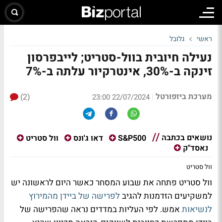
ראשי
גלובל
נעילה חיובית בוול-סטריט; לייבפרסון
זינקה ב-30%, אינטרקיור עלתה ב-7%
מערכת ביזפורטל
(2)
|
22/07/2024 23:00
נושאים בכתבה
S&P500
דאו ג'ונס
וול סטריט
נאסד"ק
וול סטריט
וול סטריט פתחה את שבוע המסחר כאשר היום לראשונה יש
למשקיעים הזדמנות להגיב
לפרישה של ביידן מהמירוץ
לנשיאות
אמש. לפי העליות במדדים נראה שהפרישה של