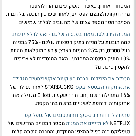
המסחר האחרון, כאשר המשקיעים מיהרו להיפטר
מההחזקות ולצמצם הפסדים, לאחר שעדכון תוכנה של חברת
הסייבר הפך מספר עצום של מחשבים לבלתי שמישים.
המניה הזו בולטת מאוד בפנסיה שלכם - ואפילו לא ידעתם
כמה תובנות על מניות בתיק הפנסיה שלכם - 75% במניות
בוול סטריט, רק 25% במניות בארץ; שבע המופלאות מהוות
10% מתיק הפנסיה הממוצע - האם המוסדיים לא צריכים
להקטין סיכונים?
מנצלת את הירידות: חברת השקעות אקטיביסטית מגדילה
את אחזקותיה בסטארבקס
STARBUCKS לאחר נפילה של
16% מתחילת השנה, חברת ההשקעות Elliott מגדילה את
אחזקותיה ודוחפת לשינויים ברשת בתי הקפה.
פתיחה לדוחות הביג-טק: דוחות טובים של נטפליקס
NETFLIX
לא מזיזים את המניה
מספר המנויים החדשים של
נטפליקס היה כפול מהצפי המוקדם, והחברה היכתה קלות