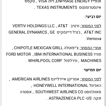
אנפייז ENPHASE ENERGY, ויזה VISA , טקסס
אינסטרומנטס TEXAS INSTRUMENTS .
יום רביעי:
לפני המסחר:
ורטיב VERTIV HOLDINGS LLC. , AT&T
AT&T INC , ג'נרל דיינמקיס GENERAL DYNAMICS , GE
Vernova.
אחרי המסחר:
צ'יפוטלה CHIPOTLE MEXICAN GRILL ,
פורד FORD MOTOR , IBM INTERNATIONAL BUSINESS
MACHINES , ווירלפול WHIRLPOOL CORP .
יום חמישי
לפני המסחר:
אמריקן איירליינס AMERICAN AIRLINES ,
האניוול HONEYWELL INTERNATIONAL ,
סאות'ווסט SOUTHWEST AIRLINES CO , אסטרה
זנקה ASTRAZENECA PLC -US .