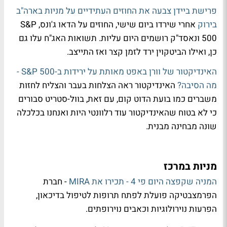
פרישת ביידן צבעה את החוזים העתידיים על מניות בארה"ב
בירוק
אחרי שירדו ביום שישי, החוזים על הדאו ג'ונס, S&P
500 ונאסד"ק רושמים היום עליות. תשואות האג"ח עלו גם
כן, ואילו הביטקוין ירד לזמן קצר ואז התייצב.
האינדיקטור של וורן באפט מאותת על ירידות ב-S&P 500 -
מה הסיבה?
האינדיקטור ראה הצלחות בעבר והצליח לחזות
משברים כמו בועת הדוט קום, עם זאת, בוול-סטריט סבורים
כי לא בטוח שהאינדיקטור עוד רלוונטי היות ואנחנו בכלכלה
שונה מבחינה מבנית.
מניות במרכז
המניה שקפצה היום פי 4 - תכירו את MIRA
- חברת
הפרמצבטיקה פועלת לפתח תרופות לטיפול בדיכאון,
הפרעות נוירולוגיות וכאבים נוירופתים.