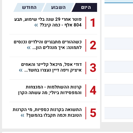
היום
השבוע
החודש
1
פוטר אחרי 29 שנה בלי שימוע, תבע
804 אלף - כמה קיבל?
2
כשההורים מתבגרים והילדים נכנסים
לתמונה: איך מנהלים הון...
3
דודי אפל, מיכאל קליינר והאחים
איציק ויפה דיין נעצרו בחשד...
4
קרנות ההשתלמות - המנצחות
והמפסידות ביולי; מה עשתה הקרן
שלכם?
5
התשואה בקרנות כספיות, מי הקרנות
הטובות וכמה תקבלו בהמשך?