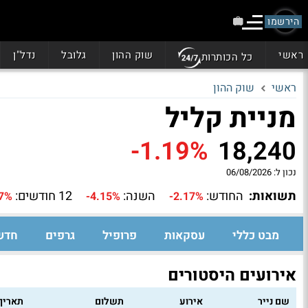
הירשמו
ראשי
שוק ההון
גלובל
נדל"ן
כל הכותרות
ראשי
שוק ההון
מניית קליל
-1.19%
18,240
נכון ל:
06/08/2026
תשואות:
החודש:
השנה:
12 חודשים:
67%
-4.15%
-2.17%
מבט כללי
עסקאות
פרופיל
גרפים
חדש
אירועים היסטורים
שם נייר
אירוע
תשלום
תאריך