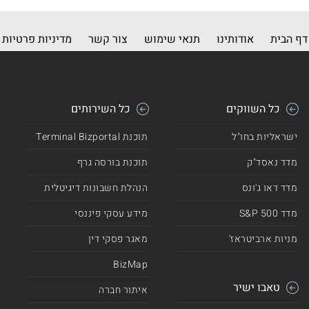
דף הבית
אודותינו
תנאי שימוש
צור קשר
מדיניות פרטיות
כל השווקים
כל השירותים
ישראליות בחו"ל
תוכנת Terminal Bizportal
מדד נאסד"ק
תוכנת בורסה גרף
מדד דאו ג'ונס
הנהלת חשבונות דיגיטלית
מדד 500 S&P
מידע עסקי פיננסי
מניות ארביטראז'
מאגר פסקי דין
BizMap
טאבו ישיר
איתור חברה