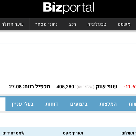
משפט
טכנולוגיה
רכב
נתוני מסחר
שער הדולר
שווי שוק
:
מכפיל רווח:
27.08
405,280
-11.
(אלפי ₪)
ות
המלצות
ביצועים
דוחות
בעלי עניין
 תשלום
תאריך אקס
%מס יחידים