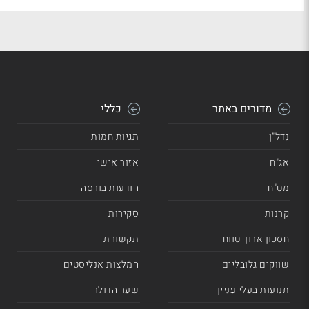
מדורים באתר
כללי
נדל"ן
תגיות חמות
אג"ח
אזור אישי
מט"ח
הודעות בורסה
קרנות
סקירות
חסכון ארוך טווח
תקשורת
שווקים גלובליים
המלצות אנליסטים
תנועות בעלי עניין
שער הדולר