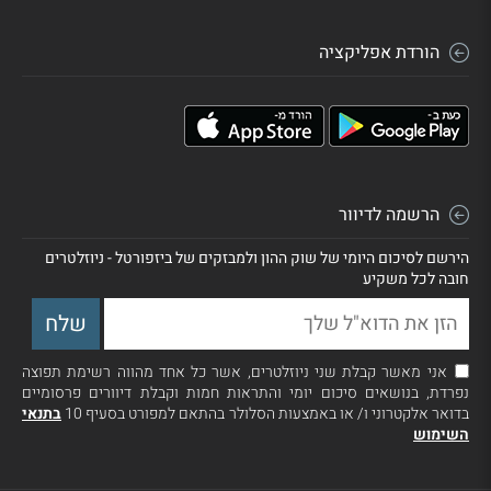
הורדת אפליקציה
הרשמה לדיוור
הירשם לסיכום היומי של שוק ההון ולמבזקים של ביזפורטל - ניוזלטרים
חובה לכל משקיע
אני מאשר קבלת שני ניוזלטרים, אשר כל אחד מהווה רשימת תפוצה
נפרדת, בנושאים סיכום יומי והתראות חמות וקבלת דיוורים פרסומיים
בדואר אלקטרוני ו/ או באמצעות הסלולר בהתאם למפורט בסעיף 10
בתנאי
השימוש