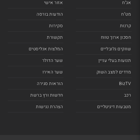
אג"ח
אזור אישי
מט"ח
הודעות בורסה
קרנות
סקירות
חסכון ארוך טווח
תקשורת
שווקים גלובליים
המלצות אנליסטים
תנועות בעלי עניין
שער הדולר
מדדים למצב השוק
שער האירו
BizTV
הוראות סגירה
רכב
חדשות ורץ ברשת
מטבעות דיגיטליים
הצהרת נגישות