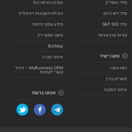
מדד נאסד"ק
תוכנת בורסה גרף
מדד דאו ג'ונס
הנהלת חשבונות דיגיטלית
מדד 500 S&P
מידע עסקי פיננסי
מניות ארביטראז'
מאגר פסקי דין
BizMap
טאבו ישיר
איתור חברה
נסח טאבו
MyBusiness CRM – ניהול
קשרי לקוחות
תשריט בניין
איתור כתובת
אנחנו ברשת