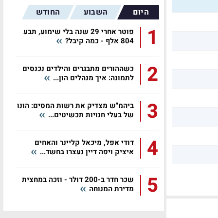
היום
השבוע
החודש
1
פוטר אחרי 29 שנה בלי שימוע, תבע
804 אלף - כמה קיבל?
2
כשההורים מתבגרים והילדים נכנסים
לתמונה: איך מנהלים הון...
3
ביהמ"ש מצדיק את רשות המסים: הונו
של בעלי חנויות תכשיטים...
4
דודי אפל, מיכאל קליינר והאחים
איציק ויפה דיין נעצרו בחשד...
5
שכר חדר ב-200 דולר - וזכה במחצית
מדירת המנוחה