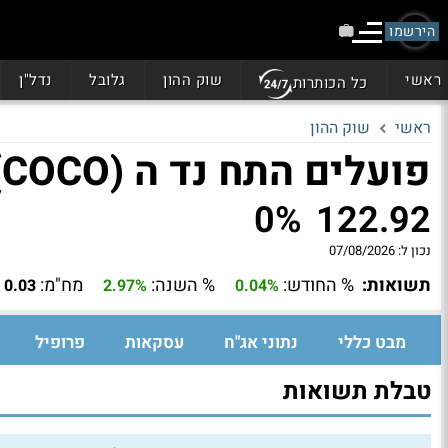
הירשמו
ראשי
שוק ההון
גלובל
נדל"ן
כל הכותרות
ראשי
שוק ההון
פועלים התח נד ה (COCO)
0%
122.92
נכון ל:
07/08/2026
תשואות:
% החודש:
% השנה:
מח"מ:
0.03
2.97%
0.04%
מבט כללי
נתוני אג"ח
עסקאות
פרופיל
טבלת תשואות