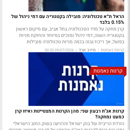
הראל ת״א טכנולוגיה: מובילה בקטגוריה עם דמי ניהול של
0.15% בלבד
קרן מחקה על מדד הטכנולוגיה בתל אביב, עם מיקום ראשון
בקטגוריה השנה, דמי ניהול נמוכים במיוחד והחזקת מניות
בפועל, אך ריכוז גבוה בכמה מניות טכנולוגיה מובילות
קרנות נאמנות
מירב ארד
29/07/2026 00:20
|
|
קרנות נאמנות
קרנות אג"ח רבעון שני: מהן הקרנות המצטיינות ואיזו קרן
כמעט נמחקה?
הורדת הריבית של בנק ישראל והרגיעה בשוק החוב הישראלי
נתנו רוח גבית לקרנות האג"ח שהציגו על פי רוב תשואה חיובית;