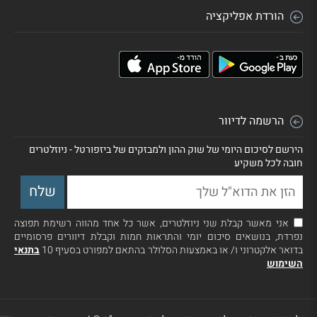
הורדת אפליקציה
הרשמה לדיוור
הירשם לסיכום היומי של שוק ההון ולמבזקים של ביזפורטל - ניוזלטרים
חובה לכל משקיע
אני מאשר קבלת שני ניוזלטרים, אשר כל אחד מהווה רשימת תפוצה
נפרדת, בנושאים סיכום יומי והתראות חמות וקבלת דיוורים פרסומיים
בדואר אלקטרוני ו/ או באמצעות הסלולר בהתאם למפורט בסעיף 10
בתנאי
השימוש