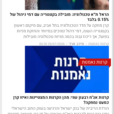
הראל ת״א טכנולוגיה: מובילה בקטגוריה עם דמי ניהול של
0.15% בלבד
קרן מחקה על מדד הטכנולוגיה בתל אביב, עם מיקום ראשון
בקטגוריה השנה, דמי ניהול נמוכים במיוחד והחזקת מניות
בפועל, אך ריכוז גבוה בכמה מניות טכנולוגיה מובילות
קרנות נאמנות
מירב ארד
29/07/2026 00:20
|
|
קרנות נאמנות
קרנות אג"ח רבעון שני: מהן הקרנות המצטיינות ואיזו קרן
כמעט נמחקה?
הורדת הריבית של בנק ישראל והרגיעה בשוק החוב הישראלי
נתנו רוח גבית לקרנות האג"ח שהציגו על פי רוב תשואה חיובית;