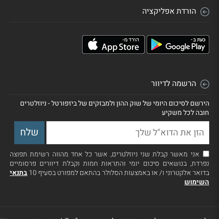
הורדת אפליקציה
הרשמה לדיוור
הירשם לסיכום היומי של שוק ההון ולמבזקים של ביזפורטל - ניוזלטרים
חובה לכל משקיע
אני מאשר קבלת שני ניוזלטרים, אשר כל אחד מהווה רשימת תפוצה
נפרדת, בנושאים סיכום יומי והתראות חמות וקבלת דיוורים פרסומיים
בדואר אלקטרוני ו/ או באמצעות הסלולר בהתאם למפורט בסעיף 10
בתנאי
השימוש