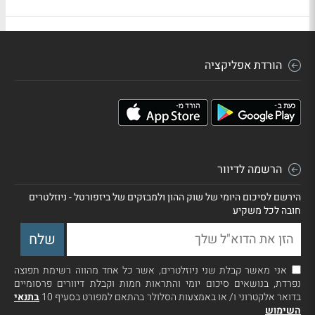
הורדת אפליקציה
הרשמה לדיוור
הירשם לסיכום היומי של שוק ההון ולמבזקים של ביזפורטל - ניוזלטרים
חובה לכל משקיע
אני מאשר קבלת שני ניוזלטרים, אשר כל אחד מהווה רשימת תפוצה
נפרדת, בנושאים סיכום יומי והתראות חמות וקבלת דיוורים פרסומיים
בדואר אלקטרוני ו/ או באמצעות הסלולר בהתאם למפורט בסעיף 10
בתנאי
השימוש