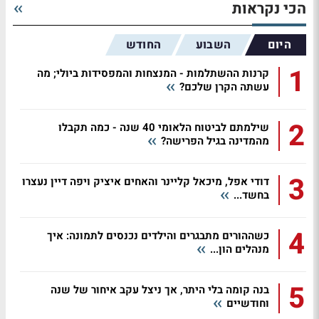
הכי נקראות
היום
השבוע
החודש
1
קרנות ההשתלמות - המנצחות והמפסידות ביולי; מה
עשתה הקרן שלכם?
2
שילמתם לביטוח הלאומי 40 שנה - כמה תקבלו
מהמדינה בגיל הפרישה?
3
דודי אפל, מיכאל קליינר והאחים איציק ויפה דיין נעצרו
בחשד...
4
כשההורים מתבגרים והילדים נכנסים לתמונה: איך
מנהלים הון...
5
בנה קומה בלי היתר, אך ניצל עקב איחור של שנה
וחודשיים