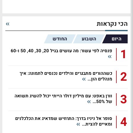
הכי נקראות
היום
השבוע
החודש
1
פנסיה לפי עשור: מה עושים בגיל 20, 30, 40, 50 ו-60
2
כשההורים מתבגרים והילדים נכנסים לתמונה: איך
מנהלים הון...
3
וורן באפט: עם מיליון דולר הייתי יכול להשיג תשואה
של 50%...
4
סופר אל ניניו בדרך: התרחיש שמדאיג את הכלכלנים
ומאיים להצית...