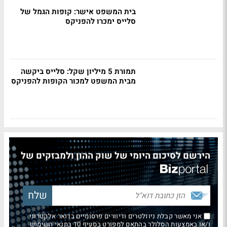
בית המשפט אישר: קופות הגמל של
סלייס ימכרו להפניקס
תמורת 5 מיליון שקל: סלייס ביקשה
מבית המשפט למכור הקופות להפניקס
הירשם לסיכום היומי של שוק ההון ולמבזקים של
אני מאשר קבלת ניוזלטרים ודיוורים פרסומיים בדואר אלקטרוני
ו/או באמצעות הסלולר בהתאם למפורט בסעיף 10 בתנאי השימוש