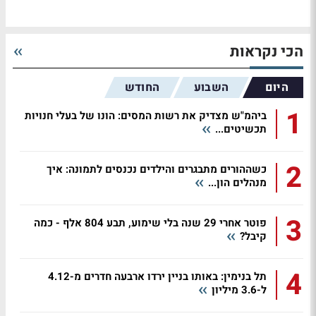
הכי נקראות
היום
השבוע
החודש
1
ביהמ"ש מצדיק את רשות המסים: הונו של בעלי חנויות
תכשיטים...
2
כשההורים מתבגרים והילדים נכנסים לתמונה: איך
מנהלים הון...
3
פוטר אחרי 29 שנה בלי שימוע, תבע 804 אלף - כמה
קיבל?
4
תל בנימין: באותו בניין ירדו ארבעה חדרים מ-4.12
ל-3.6 מיליון