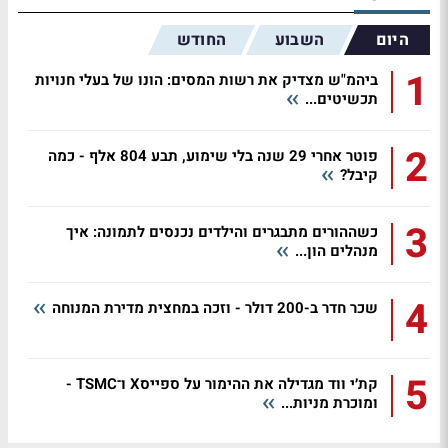
היום
השבוע
החודש
1
ביהמ"ש מצדיק את רשות המסים: הונו של בעלי חנויות
תכשיטים...
2
פוטר אחרי 29 שנה בלי שימוע, תבע 804 אלף - כמה
קיבל?
3
כשההורים מתבגרים והילדים נכנסים לתמונה: איך
מנהלים הון...
4
שכר חדר ב-200 דולר - וזכה במחצית מדירת המנוחה
5
קת׳י ווד מגדילה את ההימור על ספייסX ו־TSMC -
ומוכרת מניות...