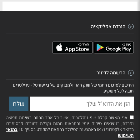
הורדת אפליקציה
הרשמה לדיוור
הירשם לסיכום היומי של שוק ההון ולמבזקים של ביזפורטל - ניוזלטרים
חובה לכל משקיע
אני מאשר קבלת שני ניוזלטרים, אשר כל אחד מהווה רשימת תפוצה
נפרדת, בנושאים סיכום יומי והתראות חמות וקבלת דיוורים פרסומיים
בדואר אלקטרוני ו/ או באמצעות הסלולר בהתאם למפורט בסעיף 10
בתנאי
השימוש