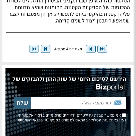
הסקטור כולו ולאופן שבו תקציבי הביטחון מתגלגלים לשורת
ההכנסות של הספקיות הקטנות. ההזמנות שהיא מדווחת
עליהן קטנות בהיקפן ביחס לתעשייה, אך הן מצטברות לצבר
שמאפשר תכנון ייצור לשנים קדימה.
מציג דף 4 מתוך 4
הירשם לסיכום היומי של שוק ההון ולמבזקים של
אני מאשר קבלת ניוזלטרים ודיוורים פרסומיים בדואר אלקטרוני
ו/או באמצעות הסלולר בהתאם למפורט בסעיף 10 בתנאי השימוש