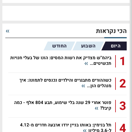
הכי נקראות
היום
השבוע
החודש
1
ביהמ"ש מצדיק את רשות המסים: הונו של בעלי חנויות
תכשיטים...
2
כשההורים מתבגרים והילדים נכנסים לתמונה: איך
מנהלים הון...
3
פוטר אחרי 29 שנה בלי שימוע, תבע 804 אלף - כמה
קיבל?
4
תל בנימין: באותו בניין ירדו ארבעה חדרים מ-4.12
ל-3.6 מיליון