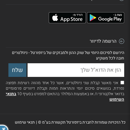
הרשמה לדיוור
הירשם לסיכום היומי של שוק ההון ולמבזקים של ביזפורטל - ניוזלטרים
חובה לכל משקיע
אני מאשר קבלת שני ניוזלטרים, אשר כל אחד מהווה רשימת תפוצה
נפרדת, בנושאים סיכום יומי והתראות חמות וקבלת דיוורים פרסומיים
בדואר אלקטרוני ו/ או באמצעות הסלולר בהתאם למפורט בסעיף 10
בתנאי
השימוש
כל הזכויות שמורות לחברת ביזפורטל תקשורת בע"מ ©
|
תנאי שימוש