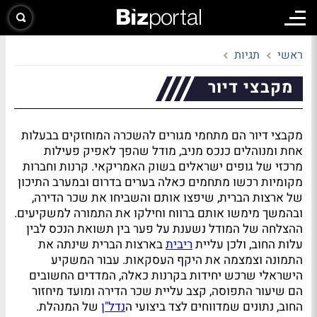
ראשי
תגיות
מקבצי דיור
מקבצי דיור הם מתחמי מגורים להשכרה המוחזקים בבעלות
אחת ומנוהלים כנכס מניב, מודל שהפך לאפיק פעילות
מרכזי של גופים ישראלים בשוק האמריקאי. קרנות וחברות
מקומיות רכשו מתחמים כאלה בערים בדרום ובמערב התיכון
של ארצות הברית, שיפצו אותם והשביחו את שכר הדירה,
ובהמשך מימשו אותם ברווח וחילקו את התמורה למשקיעים.
ההצלחה של המודל נשענת על פער בין תשואת הנכס לבין
עלות החוב, ולכן עליית
ריבית
בארצות הברית שינתה את
התמונה וצמצמה את היקף העסקאות. עבור המשקיע
הישראלי שרכש יחידות בקרנות כאלה, המדדים החשובים
הם שיעור התפוסה, קצב עליית שכר הדירה ומועד מיחזור
החוב, נתונים שמדווחים לצד ביצועי ה
נדל"ן
של המנהלת.