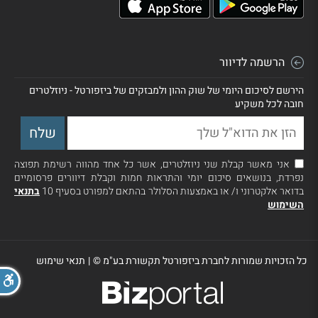
הרשמה לדיוור
הירשם לסיכום היומי של שוק ההון ולמבזקים של ביזפורטל - ניוזלטרים
חובה לכל משקיע
אני מאשר קבלת שני ניוזלטרים, אשר כל אחד מהווה רשימת תפוצה
נפרדת, בנושאים סיכום יומי והתראות חמות וקבלת דיוורים פרסומיים
בדואר אלקטרוני ו/ או באמצעות הסלולר בהתאם למפורט בסעיף 10
בתנאי
השימוש
כל הזכויות שמורות לחברת ביזפורטל תקשורת בע"מ ©
|
תנאי שימוש