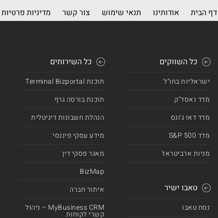
דף הבית
אודותינו
תנאי שימוש
צור קשר
מדיניות פרטיות
כל השווקים
כל השירותים
ישראליות בחו"ל
תוכנת Terminal Bizportal
מדד נאסד"ק
תוכנת בורסה גרף
מדד דאו ג'ונס
הנהלת חשבונות דיגיטלית
מדד 500 S&P
מידע עסקי פיננסי
מניות ארביטראז'
מאגר פסקי דין
BizMap
טאבו ישיר
איתור חברה
נסח טאבו
MyBusiness CRM – ניהול
קשרי לקוחות