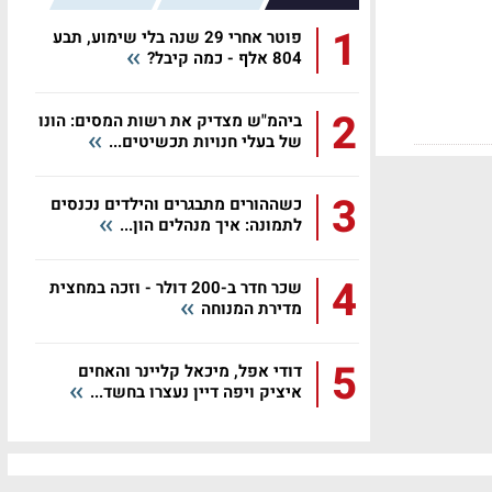
1
פוטר אחרי 29 שנה בלי שימוע, תבע
804 אלף - כמה קיבל?
2
ביהמ"ש מצדיק את רשות המסים: הונו
של בעלי חנויות תכשיטים...
3
כשההורים מתבגרים והילדים נכנסים
לתמונה: איך מנהלים הון...
4
שכר חדר ב-200 דולר - וזכה במחצית
מדירת המנוחה
5
דודי אפל, מיכאל קליינר והאחים
איציק ויפה דיין נעצרו בחשד...