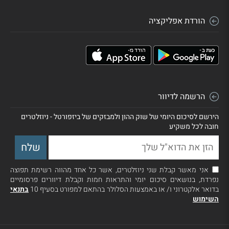
הורדת אפליקציה
הרשמה לדיוור
הירשם לסיכום היומי של שוק ההון ולמבזקים של ביזפורטל - ניוזלטרים
חובה לכל משקיע
אני מאשר קבלת שני ניוזלטרים, אשר כל אחד מהווה רשימת תפוצה
נפרדת, בנושאים סיכום יומי והתראות חמות וקבלת דיוורים פרסומיים
בדואר אלקטרוני ו/ או באמצעות הסלולר בהתאם למפורט בסעיף 10
בתנאי
השימוש