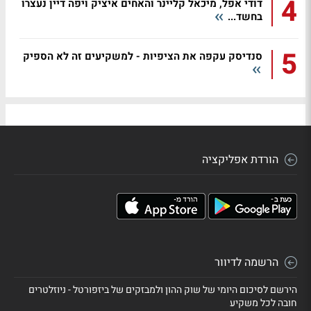
4
דודי אפל, מיכאל קליינר והאחים איציק ויפה דיין נעצרו
בחשד...
5
סנדיסק עקפה את הציפיות - למשקיעים זה לא הספיק
הורדת אפליקציה
הרשמה לדיוור
הירשם לסיכום היומי של שוק ההון ולמבזקים של ביזפורטל - ניוזלטרים
חובה לכל משקיע