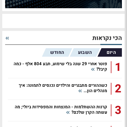
הכי נקראות
היום
השבוע
החודש
1
פוטר אחרי 29 שנה בלי שימוע, תבע 804 אלף - כמה
קיבל?
2
כשההורים מתבגרים והילדים נכנסים לתמונה: איך
מנהלים הון...
3
קרנות ההשתלמות - המנצחות והמפסידות ביולי; מה
עשתה הקרן שלכם?