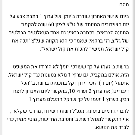
מהם.
ביום שישי האחרון שודרה ב'יומן' של ערוץ 1 כתבת צבע על
יום השידורים המיוחד של גל"צ לציון 60 שנה להקמת
התחנה הצבאית. בכתבה רואיין גם אחד הטאלנטים הבולטים
של גל"צ, רזי ברקאי, שאמר כי הוא מקווה שגל"צ "תכה את
קול ישראל, תמשיך להכות את קול ישראל".
ברשת ב' זעמו על כך שעורכי 'יומן' לא הורידו את המשפט
הזה, אולם במקביל, גם ערוץ 1 מלא בטענות נגד קול ישראל.
אתמול (יום ד') הזכיר ירון דקל בתכניתו ברשת ב' 'הכל
דיבורים', את ערוץ 2 וערוץ 10, בהקשר ליום הזיכרון לרצח
רבין. בערוץ 1 זעמו על כך שדקל התעלם מערוץ 1.
לדברי גורמים בתחנה, מנכ"ל רשות השידור, מרדכי שקלאר,
אף התקשר למנהל רשת ב' וחטיבת החדשות, מוטי אמיר, כדי
לברר את הנושא.