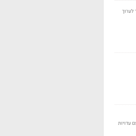
 לערוך
טייף עם עדויות