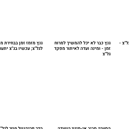
ל"צ -
גנץ כבר לא יכל להמשיך למרוח
גנץ מזמז זמן בבחירת מ
זמן - ומינה ועדה לאיתור מפקד
לגל"צ; עכשיו בג"צ יתער
גל"צ
הסערה סביב אי-מינוי הוועדה
הדר פרנקנטל חוזר לגל"