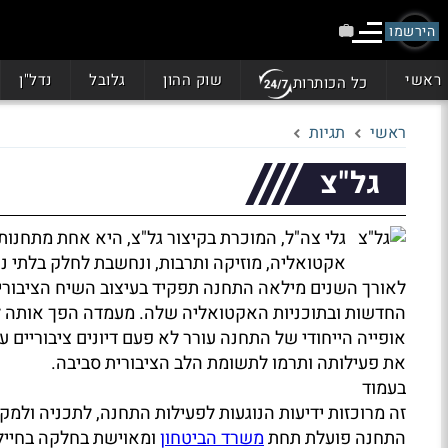
הירשמו
ראשי
שוק ההון
גלובל
נדל"ן
כל הכותרות
ראשי
תגיות
גל"צ
גלי צה"ל, המוכרת בקיצור גל"צ, היא אחת מתחנות
אקטואליה, מוזיקה ותרבות, ונחשבת לחלק בלתי 
לאורך השנים מילאה התחנה תפקיד בעיצוב השיח הציבורי,
החדשות ובתוכניות האקטואליה שלה. מעמדה הפך אותה לג
אופייה הייחודי של התחנה עורר לא פעם דיונים ציבוריים ע
את פעילותה ותרמו לתשומת הלב הציבורית סביבה.
בעמוד
זה מרוכזות ידיעות הנוגעות לפעילות התחנה, לתכניה ולמ
התחנה פועלת תחת
משרד הביטחון
ומאוישת בחלקה בחיילים