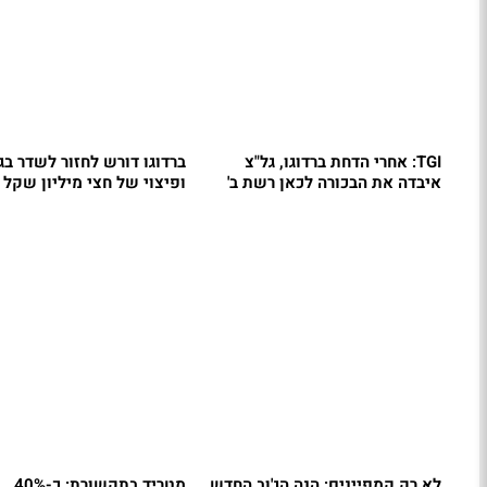
TGI: אחרי הדחת ברדוגו, גל"צ
ברדוגו דורש לחזור לשדר בג
איבדה את הבכורה לכאן רשת ב'
ופיצוי של חצי מיליון שקל
לא רק קמפיינים: הנה הג'וב החדש
מטריד בתקשורת: כ-40%