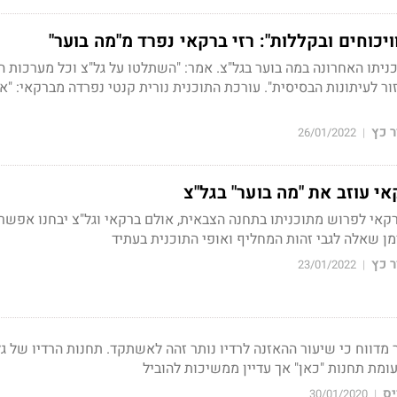
יכוחים ובקללות": רזי ברקאי נפרד מ"מה בוער"
ניתו האחרונה במה בוער בגל"צ. אמר: "השתלטו על גל"צ וכל מערכות
זור לעיתונות הבסיסית". עורכת התוכנית נורית קנטי נפרדה מברקאי: "א
 כץ
26/01/2022
|
אי עוזב את "מה בוער" בגל"צ
ליט ברקאי לפרוש מתוכניתו בתחנה הצבאית, אולם ברקאי וגל"צ יבחנו אפשר
ן שאלה לגבי זהות המחליף ואופי התוכנית בעתיד
 כץ
23/01/2022
|
הבוקר מדווח כי שיעור ההאזנה לרדיו נותר זהה לאשתקד. תחנות הרדיו של ג
ומת תחנות "כאן" אך עדיין ממשיכות להוביל
יס
30/01/2020
|