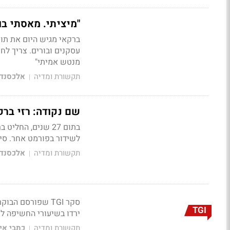
"מיציתי. מאסתי בוו
ברקאי מגיש היום את תוכ
עסקנים ובורים. צריך לח
מנטש אמיתי"
תקשורת ומדיה
אלכסנדר
|
שם נקודה: רזי ברק
בתום 27 שנים, הח
לשידור בפורמט אחר. סימ
תקשורת ומדיה
אלכסנדר
|
סקר TGI שפורסם 
TGI
ירדו בשיעורי החשיפה לע
תקשורת ומדיה
כתבי אי
|