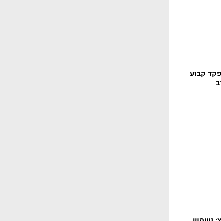
פקד קבוע
ב
צ: ישמש