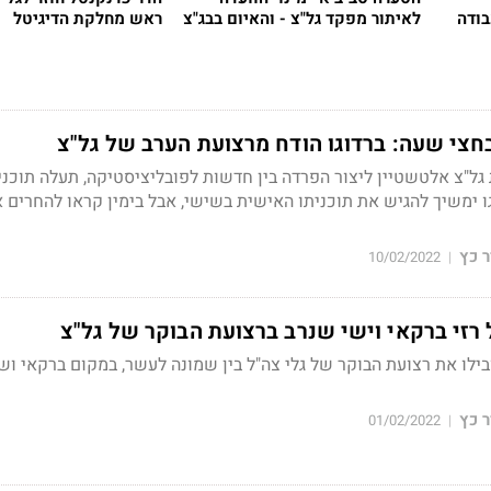
בודה
לאיתור מפקד גל"צ - והאיום בבג"צ
ראש מחלקת הדיגיטל
חצי שעה: ברדוגו הודח מרצועת הערב של גל"צ
"צ אלטשטיין ליצור הפרדה בין חדשות לפובליציסטיקה, תעלה תוכני
ו ימשיך להגיש את תוכניתו האישית בשישי, אבל בימין קראו להחרים 
 כץ
10/02/2022
|
רזי ברקאי וישי שנרב ברצועת הבוקר של גל"צ
ובילו את רצועת הבוקר של גלי צה"ל בין שמונה לעשר, במקום ברקאי וש
 כץ
01/02/2022
|