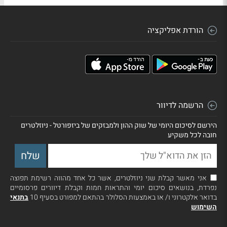
הורדת אפליקציה
הרשמה לדיוור
הירשם לסיכום היומי של שוק ההון ולמבזקים של ביזפורטל - ניוזלטרים
חובה לכל משקיע
אני מאשר קבלת שני ניוזלטרים, אשר כל אחד מהווה רשימת תפוצה
נפרדת, בנושאים סיכום יומי והתראות חמות וקבלת דיוורים פרסומיים
בדואר אלקטרוני ו/ או באמצעות הסלולר בהתאם למפורט בסעיף 10
בתנאי
השימוש