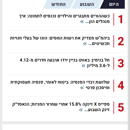
היום
השבוע
החודש
1
כשההורים מתבגרים והילדים נכנסים לתמונה: איך
מנהלים הון...
2
ביהמ"ש מצדיק את רשות המסים: הונו של בעלי חנויות
תכשיטים...
3
תל בנימין: באותו בניין ירדו ארבעה חדרים מ-4.12
ל-3.6 מיליון
4
שלושת רבדי הפנסיה: ביטוח לאומי, פנסיה תעסוקתית
וחיסכון פרטי
5
ספייס X זינקה 15.8% אחרי שחרור המניות; הנאסד״ק
זינק השבוע...