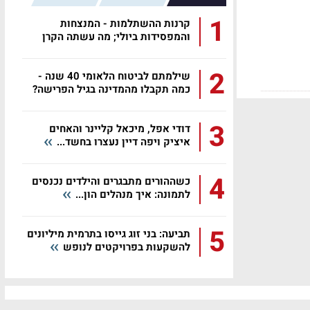
1
קרנות ההשתלמות - המנצחות
והמפסידות ביולי; מה עשתה הקרן
שלכם?
2
שילמתם לביטוח הלאומי 40 שנה -
כמה תקבלו מהמדינה בגיל הפרישה?
3
דודי אפל, מיכאל קליינר והאחים
איציק ויפה דיין נעצרו בחשד...
4
כשההורים מתבגרים והילדים נכנסים
לתמונה: איך מנהלים הון...
5
תביעה: בני זוג גייסו בתרמית מיליונים
להשקעות בפרויקטים לנופש