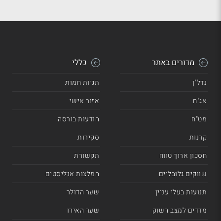
מדורים באתר
כללי
נדל"ן
תגיות חמות
אג"ח
אזור אישי
מט"ח
הודעות בורסה
קרנות
סקירות
חסכון ארוך טווח
תקשורת
שווקים גלובליים
המלצות אנליסטים
תנועות בעלי עניין
שער הדולר
מדדים למצב השוק
שער האירו