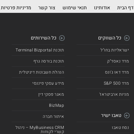
דף הבית
אודותינו
תנאי שימוש
צור קשר
מדיניות פרטיות
כל השווקים
כל השירותים
ישראליות בחו"ל
תוכנת Terminal Bizportal
מדד נאסד"ק
תוכנת בורסה גרף
מדד דאו ג'ונס
הנהלת חשבונות דיגיטלית
מדד 500 S&P
מידע עסקי פיננסי
מניות ארביטראז'
מאגר פסקי דין
BizMap
טאבו ישיר
איתור חברה
נסח טאבו
MyBusiness CRM – ניהול
קשרי לקוחות