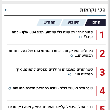
הכי נקראות
היום
השבוע
החודש
1
פוטר אחרי 29 שנה בלי שימוע, תבע 804 אלף - כמה
קיבל?
2
ביהמ"ש מצדיק את רשות המסים: הונו של בעלי חנויות
תכשיטים...
3
כשההורים מתבגרים והילדים נכנסים לתמונה: איך
מנהלים הון...
4
שכר חדר ב-200 דולר - וזכה במחצית מדירת המנוחה
5
דודי אפל, מיכאל קליינר והאחים איציק ויפה דיין נעצרו