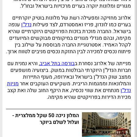
מגורים ומלונות יוקרה בערים מרכזיות בישראל ובחו"ל.
אלרוב מחזיקה ומפעילה רשת של מלונות בוטיק יוקרתיים
בערים כמו לונדון, פריז ואמסטרדם, לצד פעילות
נדל"ן
ענפה
בישראל. החברה מוכרת בזכות הפרויקטים היוקרתיים שהיא
מקימה, ובהם מגדלי מגורים במיקומים מבוקשים המיועדים
לקהל האמיד. אסטרטגיית החברה מבוססת על שילוב בין
פיתוח נכסים למכירה לבין החזקת נכסים מניבים לטווח ארוך.
מנייתה של אלרוב נסחרת ב
בורסה בתל אביב
, והיא נמנית עם
חברות הנדל"ן היוקרתי הבולטות במשק. ביצועיה מושפעים
ממצב שוק הנדל"ן בישראל ובאירופה, מענף התיירות
והמלונאות וממגמות הריבית. משקיעים העוקבים אחר
מניות
נדל"ן
מנתחים את שווי נכסיה, את היקף החוב שלה ואת קצב
מכירת הדירות בפרויקטים שהיא מקימה.
המלון ניכה 50 שקל ממלצרית -
ועלול לשלם ביוקר