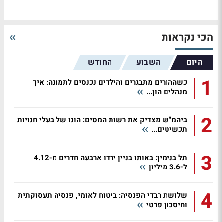
הכי נקראות
היום
השבוע
החודש
1
כשההורים מתבגרים והילדים נכנסים לתמונה: איך
מנהלים הון...
2
ביהמ"ש מצדיק את רשות המסים: הונו של בעלי חנויות
תכשיטים...
3
תל בנימין: באותו בניין ירדו ארבעה חדרים מ-4.12
ל-3.6 מיליון
4
שלושת רבדי הפנסיה: ביטוח לאומי, פנסיה תעסוקתית
וחיסכון פרטי