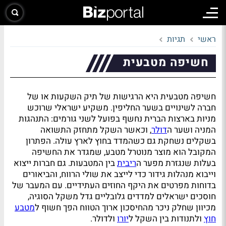
ראשי
תגיות
חשיפה מטבעית
חשיפה מטבעית היא הרגישות של תיק השקעות או של
חברה לשינויים בשער החליפין. משקיע ישראלי שרוכש
מניות בארצות הברית נחשף בפועל לשני גורמים: התנהגות
המניה ושער ה
דולר
, וכאשר השקל מתחזק התשואה
בשקלים נשחקת גם כשהמדד בחוץ לארץ עולה. הפתרון
המקובל הוא מוצר מנוטרל מטבע, שמגדר את החשיפה
בעלות שנגזרת מפער ה
ריבית
בין המטבעות. גם חברות ייצוא
וייבוא מנהלות גידור כדי לייצב את שולי הרווח, והביאורים
בדוחות מפרטים את היקף החוזים העתידיים. עם המעבר של
חוסכים ישראלים למדדים גלובליים גדל משקל הסוגיה,
מכיוון שחלק ניכר מהחיסכון ארוך הטווח הפך חשוף ל
מטבע
חוץ
ולתנודות בין השקל ל
יורו
ולדולר.