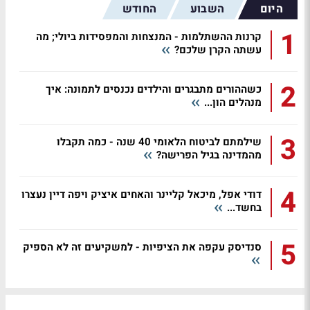
היום
השבוע
החודש
1
קרנות ההשתלמות - המנצחות והמפסידות ביולי; מה
עשתה הקרן שלכם?
2
כשההורים מתבגרים והילדים נכנסים לתמונה: איך
מנהלים הון...
3
שילמתם לביטוח הלאומי 40 שנה - כמה תקבלו
מהמדינה בגיל הפרישה?
4
דודי אפל, מיכאל קליינר והאחים איציק ויפה דיין נעצרו
בחשד...
5
סנדיסק עקפה את הציפיות - למשקיעים זה לא הספיק