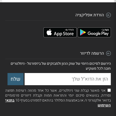
הורדת אפליקציה
הרשמה לדיוור
הירשם לסיכום היומי של שוק ההון ולמבזקים של ביזפורטל - ניוזלטרים
חובה לכל משקיע
אני מאשר קבלת שני ניוזלטרים, אשר כל אחד מהווה רשימת תפוצה
נפרדת, בנושאים סיכום יומי והתראות חמות וקבלת דיוורים פרסומיים
בדואר אלקטרוני ו/ או באמצעות הסלולר בהתאם למפורט בסעיף 10
בתנאי
השימוש