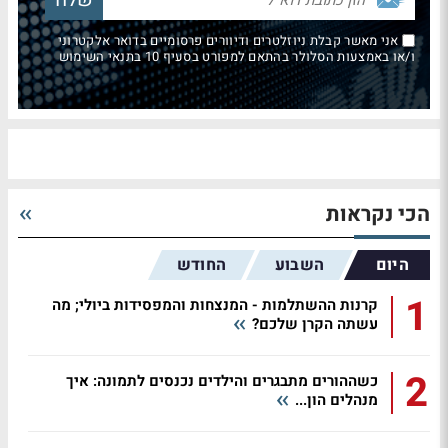
אני מאשר קבלת ניוזלטרים ודיוורים פרסומיים בדואר אלקטרוני
ו/או באמצעות הסלולר בהתאם למפורט בסעיף 10 בתנאי השימוש
הכי נקראות
היום
השבוע
החודש
1
קרנות ההשתלמות - המנצחות והמפסידות ביולי; מה
עשתה הקרן שלכם?
2
כשההורים מתבגרים והילדים נכנסים לתמונה: איך
מנהלים הון...