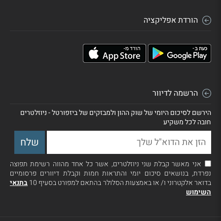
הורדת אפליקציה
הרשמה לדיוור
הירשם לסיכום היומי של שוק ההון ולמבזקים של ביזפורטל - ניוזלטרים
חובה לכל משקיע
אני מאשר קבלת שני ניוזלטרים, אשר כל אחד מהווה רשימת תפוצה
נפרדת, בנושאים סיכום יומי והתראות חמות וקבלת דיוורים פרסומיים
בדואר אלקטרוני ו/ או באמצעות הסלולר בהתאם למפורט בסעיף 10
בתנאי
השימוש