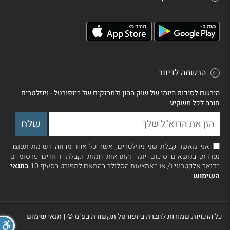
הרשמה לדיוור
הירשם לסיכום היומי של שוק ההון ולמבזקים של ביזפורטל - ניוזלטרים
חובה לכל משקיע
אני מאשר קבלת שני ניוזלטרים, אשר כל אחד מהווה רשימת תפוצה
נפרדת, בנושאים סיכום יומי והתראות חמות וקבלת דיוורים פרסומיים
בדואר אלקטרוני ו/ או באמצעות הסלולר בהתאם למפורט בסעיף 10
בתנאי
השימוש
כל הזכויות שמורות לחברת ביזפורטל תקשורת בע"מ ©
|
תנאי שימוש