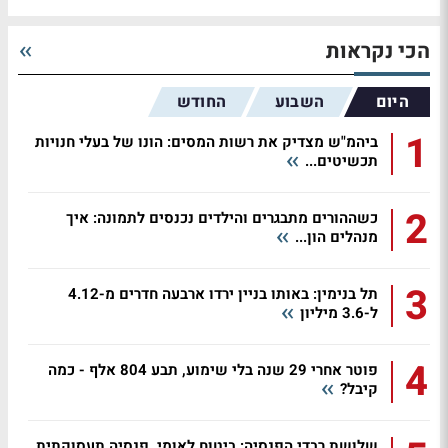
הכי נקראות
היום
השבוע
החודש
1
ביהמ"ש מצדיק את רשות המסים: הונו של בעלי חנויות
תכשיטים...
2
כשההורים מתבגרים והילדים נכנסים לתמונה: איך
מנהלים הון...
3
תל בנימין: באותו בניין ירדו ארבעה חדרים מ-4.12
ל-3.6 מיליון
4
פוטר אחרי 29 שנה בלי שימוע, תבע 804 אלף - כמה
קיבל?
שלושת רבדי הפנסיה: ביטוח לאומי, פנסיה תעסוקתית