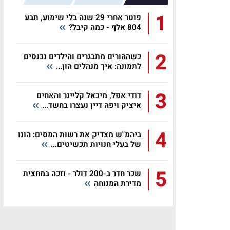
1
פוטר אחרי 29 שנה בלי שימוע, תבע
804 אלף - כמה קיבל?
2
כשההורים מתבגרים והילדים נכנסים
לתמונה: איך מנהלים הון...
3
דודי אפל, מיכאל קליינר והאחים
איציק ויפה דיין נעצרו בחשד...
4
ביהמ"ש מצדיק את רשות המסים: הונו
של בעלי חנויות תכשיטים...
5
שכר חדר ב-200 דולר - וזכה במחצית
מדירת המנוחה