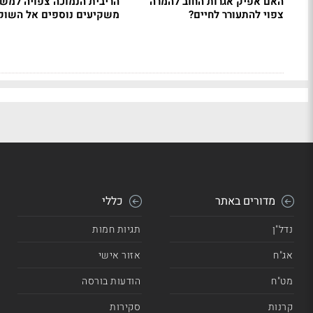
האם אפיק אגרות החוב להמרה
הריבית הנמוכה צפויה למשו
צפוי להתעורר לחיים?
משקיעים נוספים אל השוק
מדורים באתר
כללי
נדל"ן
תגיות חמות
אג"ח
אזור אישי
מט"ח
הודעות בורסה
קרנות
סקירות