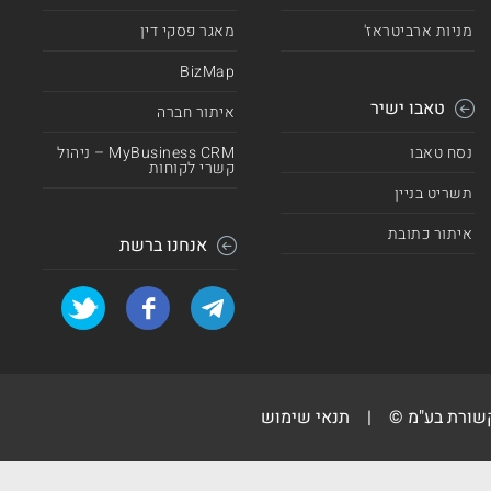
מניות ארביטראז'
מאגר פסקי דין
BizMap
טאבו ישיר
איתור חברה
נסח טאבו
MyBusiness CRM – ניהול
קשרי לקוחות
תשריט בניין
איתור כתובת
אנחנו ברשת
קשורת בע"מ ©
|
תנאי שימוש