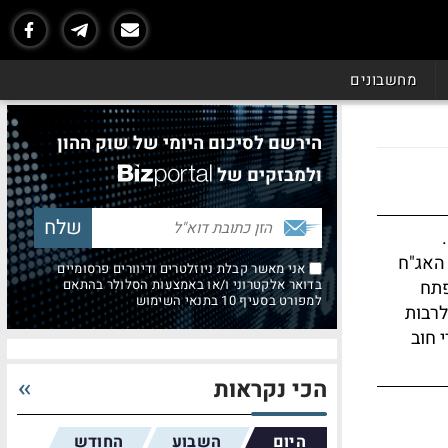
מחשבונים
הירשם לסיכום היומי של שוק ההון
ולמבזקים של
 האג"ח
אני מאשר קבלת ניוזלטרים ודיוורים פרסומיים
פתח
בדואר אלקטרוני ו/או באמצעות הסלולר בהתאם
למפורט בסעיף 10 בתנאי השימוש
לרבות
 חוב
הכי נקראות
היום
השבוע
החודש