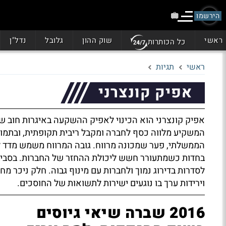
הירשמו
ראשי
שוק ההון
גלובל
נדל"ן
כל הכותרות
ראשי
תגיות
אפיק קונצרני
אפיק קונצרני הוא הכינוי לאפיק ההשקעה באיגרות חוב ש
המשקיע מלווה כסף לחברה ומקבל ריבית תקופתית, ובתמור
הממשלתי, פער שמכונה מרווח. גובה המרווח משמש מדד ל
בחדות כשמתעורר חשש ליכולת ההחזר של החברות. בסבי
לסדרות בדירוג נמוך ולחברות עם מינוף גבוה. חלק ניכר מח
וירידות ערך בו נוגעים ישירות לתשואות של החוסכים.
2016 שברה שיאי גיוסים