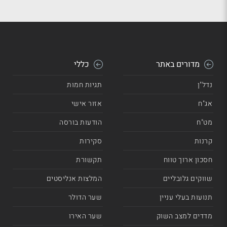
מדורים באתר
כללי
נדל"ן
תגיות חמות
אג"ח
אזור אישי
מט"ח
הודעות בורסה
קרנות
סקירות
חסכון ארוך טווח
תקשורת
שווקים גלובליים
המלצות אנליסטים
תנועות בעלי עניין
שער הדולר
מדדים למצב השוק
שער האירו