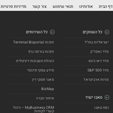
דף הבית
אודותינו
תנאי שימוש
צור קשר
מדיניות פרטיות
כל השווקים
כל השירותים
ישראליות בחו"ל
תוכנת Terminal Bizportal
מדד נאסד"ק
תוכנת בורסה גרף
מדד דאו ג'ונס
הנהלת חשבונות דיגיטלית
מדד 500 S&P
מידע עסקי פיננסי
מניות ארביטראז'
מאגר פסקי דין
BizMap
טאבו ישיר
איתור חברה
נסח טאבו
MyBusiness CRM – ניהול
קשרי לקוחות