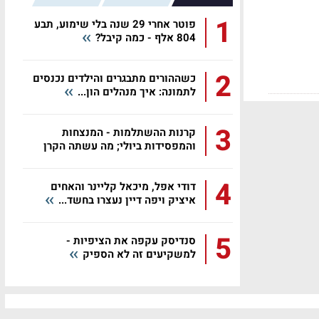
1
פוטר אחרי 29 שנה בלי שימוע, תבע
804 אלף - כמה קיבל?
2
כשההורים מתבגרים והילדים נכנסים
לתמונה: איך מנהלים הון...
3
קרנות ההשתלמות - המנצחות
והמפסידות ביולי; מה עשתה הקרן
שלכם?
4
דודי אפל, מיכאל קליינר והאחים
איציק ויפה דיין נעצרו בחשד...
5
סנדיסק עקפה את הציפיות -
למשקיעים זה לא הספיק