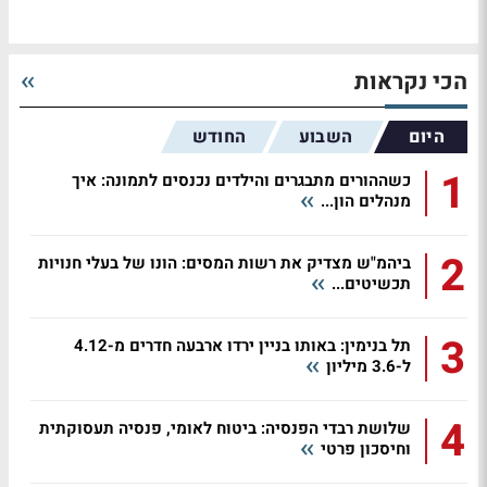
הכי נקראות
היום
השבוע
החודש
1
כשההורים מתבגרים והילדים נכנסים לתמונה: איך
מנהלים הון...
2
ביהמ"ש מצדיק את רשות המסים: הונו של בעלי חנויות
תכשיטים...
3
תל בנימין: באותו בניין ירדו ארבעה חדרים מ-4.12
ל-3.6 מיליון
4
שלושת רבדי הפנסיה: ביטוח לאומי, פנסיה תעסוקתית
וחיסכון פרטי